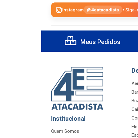
Instagram
@4eatacadista
• Siga-
Meus Pedidos
D
Aer
Ba
Bu
Cai
Institucional
Co
Ele
Quem Somos
Es