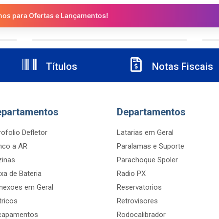
nos para Ofertas e Lançamentos!
Títulos
Notas Fiscais
epartamentos
Departamentos
ofolio Defletor
Latarias em Geral
nco a AR
Paralamas e Suporte
zinas
Parachoque Spoler
xa de Bateria
Radio PX
nexoes em Geral
Reservatorios
tricos
Retrovisores
capamentos
Rodocalibrador