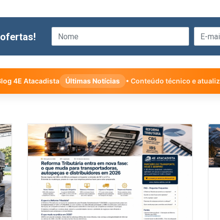
ofertas!
log 4E Atacadista
Últimas Notícias
• Conteúdo técnico e atuali