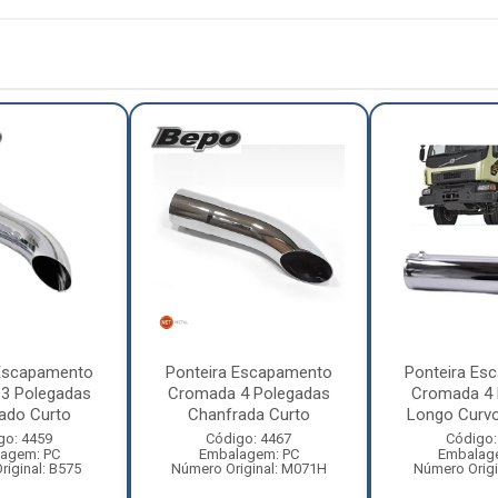
 Escapamento
Ponteira Escapamento
Ponteira Es
3 Polegadas
Cromada 4 Polegadas
Cromada 4 
ado Curto
Chanfrada Curto
Longo Curvo
go: 4459
Código: 4467
Código:
agem: PC
Embalagem: PC
Embalag
iginal: B575
Número Original: M071H
Número Origi