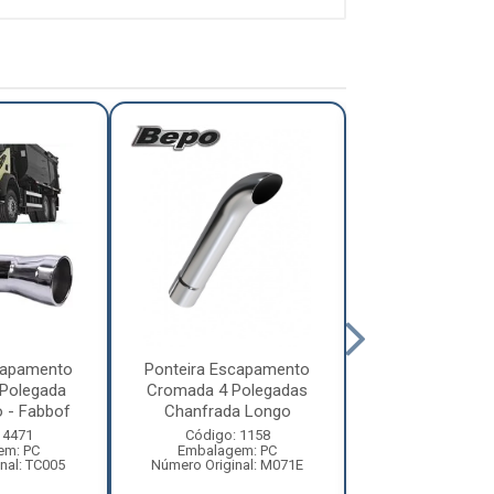
capamento
Ponteira Escapamento
Ponteira Esca
Polegada
Cromada 4 Polegadas
Cromada 3 Po
 - Fabbof
Chanfrada Longo
Curva
 4471
Código: 1158
Código: 11
em: PC
Embalagem: PC
Embalagem:
nal: TC005
Número Original: M071E
Número Original