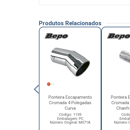
Produtos Relacionados
ra Escapamento
Ponteira Escapamento
Ponteira
a 3 Polegadas
Cromada 4 Polegadas
Cromada 
Curva
Curva
Chanfr
ódigo: 1156
Código: 1159
Códi
balagem: PC
Embalagem: PC
Embal
 Original: M070B
Número Original: M071A
Número Or