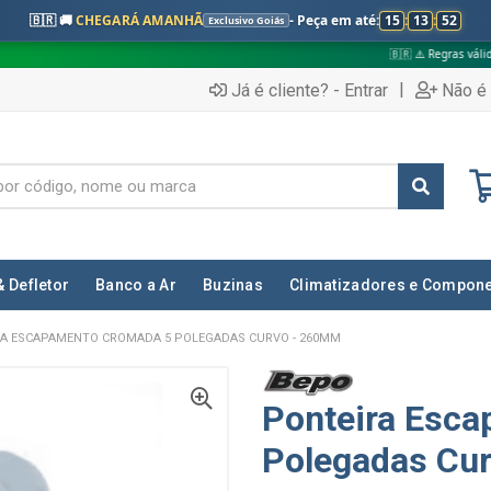
🇧🇷 🚚
CHEGARÁ AMANHÃ
- Peça em até:
15
:
13
:
50
Exclusivo Goiás
🇧🇷 ⚠️ Regras válidas apenas para:
|
Já é cliente? - Entrar
Não é 
& Defletor
Banco a Ar
Buzinas
Climatizadores e Compon
A ESCAPAMENTO CROMADA 5 POLEGADAS CURVO - 260MM
Ponteira Esc
Polegadas Cu