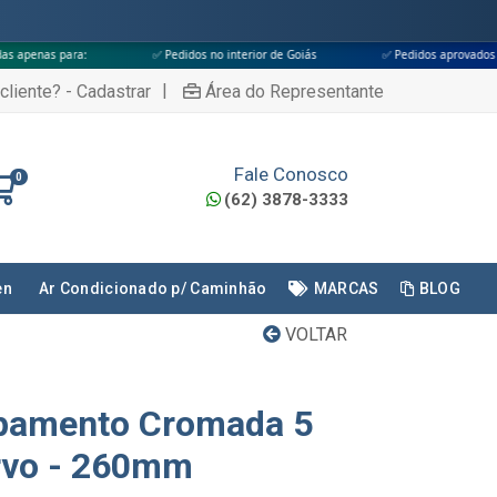
✅ Pedidos no interior de Goiás
✅ Pedidos aprovados até às 18h
|
cliente? - Cadastrar
Área do Representante
Fale Conosco
0
(62) 3878-3333
en
Ar Condicionado p/ Caminhão
MARCAS
BLOG
VOLTAR
apamento Cromada 5
rvo - 260mm