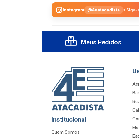
Instagram
@4eatacadista
• Siga-
Meus Pedidos
D
Aer
Ba
Bu
Cai
Institucional
Co
Ele
Quem Somos
Es