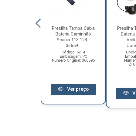
a Tampa Bateria
Presilha Tampa Caixa
Presilha
 FH Após 2015
Bateria Caminhão
Bateri
) - 21935100...
Scania 113 124 -
Vol
36659...
Const
digo: 18165
balagem: PC
Código: 5214
Códig
riginal: 22024917
Embalagem: PC
Embal
Número Original: 366595
Número
2TO
Ver preço
Ver preço
V