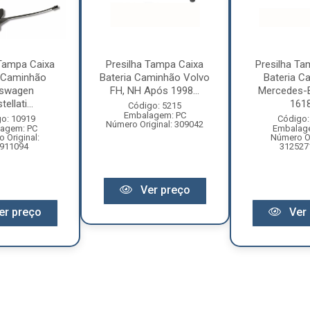
 Tampa Caixa
Presilha Tampa Caixa
Presilha Ta
a Caminhão
Bateria Caminhão Volvo
Bateria C
kswagen
FH, NH Após 1998...
Mercedes-
ellati...
1618.
Código: 5215
Embalagem: PC
o: 10919
Código:
Número Original: 309042
agem: PC
Embalag
 Original:
Número Or
911094
312527
Ver preço
er preço
Ver 