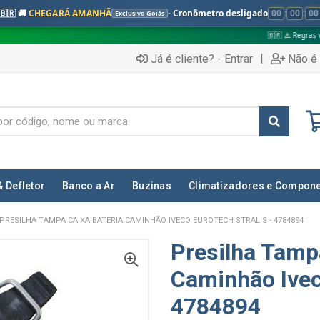
🇧🇷 🚚
CHEGARÁ AMANHÃ
- Cronômetro desligado
00
:
00
:
00
Exclusivo Goiás
🇧🇷 ⚠️ Regras válidas apenas p
|
Já é cliente? - Entrar
Não é 
& Defletor
Banco a Ar
Buzinas
Climatizadores e Compon
PRESILHA TAMPA CAIXA BATERIA CAMINHÃO IVECO EUROTECH STRALIS - 4784894
Presilha Tamp
Caminhão Iveco
4784894