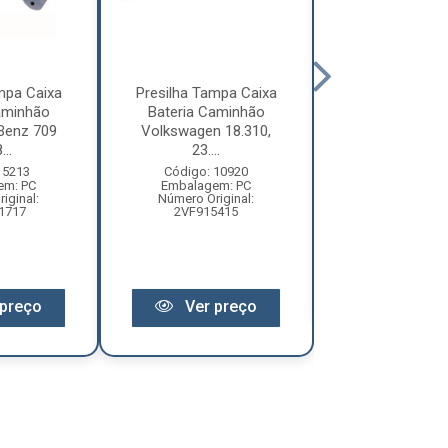
mpa Caixa
Presilha Tampa Caixa
Presilha Tampa
aminhão
Bateria Caminhão
Volvo FH Apó
Benz 709
Volkswagen 18.310,
(Todos) - 2193
..
23....
Código: 18
Embalagem:
 5213
Código: 10920
Número Original:
em: PC
Embalagem: PC
iginal:
Número Original:
1717
2VF915415
Ver pr
preço
Ver preço