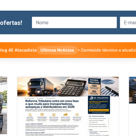
ofertas!
log 4E Atacadista
Últimas Notícias
• Conteúdo técnico e atuali