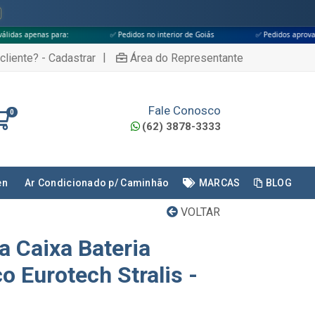
ara:
✅ Pedidos no interior de Goiás
✅ Pedidos aprovados até às 18h
|
cliente? - Cadastrar
Área do Representante
Fale Conosco
0
(62) 3878-3333
en
Ar Condicionado p/ Caminhão
MARCAS
BLOG
VOLTAR
a Caixa Bateria
 Eurotech Stralis -