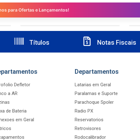
nos para Ofertas e Lançamentos!
Títulos
Notas Fiscais
epartamentos
Departamentos
ofolio Defletor
Latarias em Geral
nco a AR
Paralamas e Suporte
zinas
Parachoque Spoler
xa de Bateria
Radio PX
nexoes em Geral
Reservatorios
tricos
Retrovisores
capamentos
Rodocalibrador