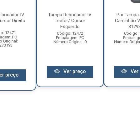
ebocador IV
Tampa Rebocador IV
Par Tampa
ursor Direito
Tector/ Cursor
Caminhão V
Esquerdo
8129
o: 12471
Código: 12472
Código:
agem: PC
Embalagem: PC
Embalag
 Original:
Número Original: 0
Número Origin
273193
Ver preço
Ver 
er preço