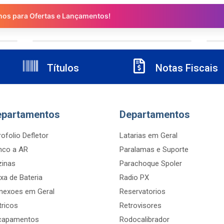
nos para Ofertas e Lançamentos!
Títulos
Notas Fiscais
epartamentos
Departamentos
ofolio Defletor
Latarias em Geral
nco a AR
Paralamas e Suporte
zinas
Parachoque Spoler
xa de Bateria
Radio PX
nexoes em Geral
Reservatorios
tricos
Retrovisores
capamentos
Rodocalibrador