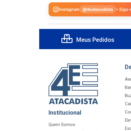
Instagram
@4eatacadista
• Siga-
Meus Pedidos
D
Aer
Ba
Bu
Cai
Institucional
Co
Ele
Quem Somos
Es