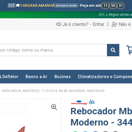
🇧🇷 🚚
CHEGARÁ AMANHÃ
- Peça em até:
11
:
50
:
30
Exclusivo Goiás
🇧🇷 ⚠️ Regras válidas apenas para:
|
Já é cliente? - Entrar
Não é 
& Defletor
Banco a Ar
Buzinas
Climatizadores e Compon
REBOCADOR, MERCEDES, 1113/2213, 83/88, MODERNO, 3443100109
Rebocador Mb
Moderno - 34