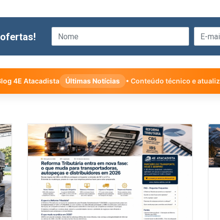
ofertas!
log 4E Atacadista
Últimas Notícias
• Conteúdo técnico e atuali