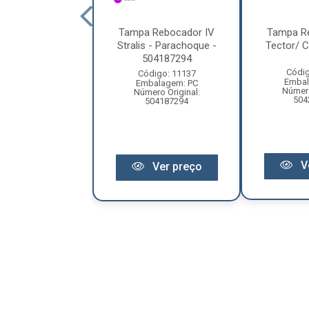
bocador Mb
Tampa Rebocador IV
Tampa R
/2213 82/88 -
Stralis - Parachoque -
Tector/ C
o - 3453100226
504187294
Códig
ódigo: 1968
Código: 11137
Embal
balagem: PC
Embalagem: PC
Número
ero Original:
Número Original:
504
453100226
504187294
V
Ver preço
Ver preço