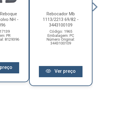
 Reboque
Rebocador Mb
Rebocador
olvo NH -
1113/2213 69/82 -
1313/2213 82
396
3443100109
Moderno - 345
 17139
Código: 1965
Código: 19
em: PR
Embalagem: PC
Embalagem:
al: 8129396
Número Original:
Número Origi
3443100109
34531002
preço
Ver preço
Ver pr