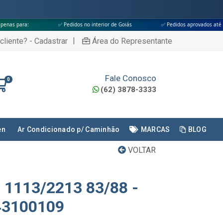
✅ Pedidos no interior de Goiás
✅ Pedidos aprovados até às 18h
|
cliente? - Cadastrar
Área do Representante
Fale Conosco
0
(62) 3878-3333
en
Ar Condicionado p/ Caminhão
MARCAS
BLOG
VOLTAR
 1113/2213 83/88 -
43100109