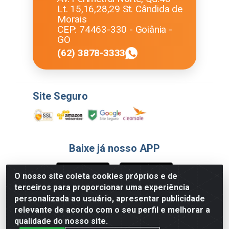
Lt. 15,16,28,29 St. Cândida de
Morais
CEP: 74463-330 - Goiânia -
GO
(62) 3878-3333
Site Seguro
Baixe já nosso APP
O nosso site coleta cookies próprios e de
terceiros para proporcionar uma experiência
Formas de Pagamento
personalizada ao usuário, apresentar publicidade
relevante de acordo com o seu perfil e melhorar a
qualidade do nosso site.