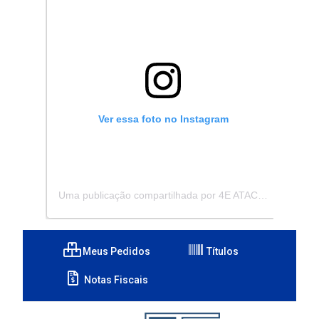
Ver essa foto no Instagram
Uma publicação compartilhada por 4E ATACADISTA - Distribuidora de Pecas e Acessórios (@4eatacadista)
Meus Pedidos
Títulos
Notas Fiscais