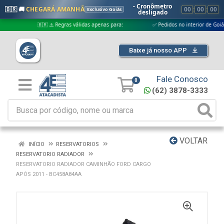
- Cronômetro
🇧🇷 🚚
CHEGARÁ AMANHÃ
00
:
00
:
00
Exclusivo Goiás
desligado
🇧🇷 ⚠️ Regras válidas apenas para:
✅ Pedidos no interior de Goiás
Baixe já nosso APP
Fale Conosco
0
(62) 3878-3333
VOLTAR
INÍCIO
RESERVATORIOS
RESERVATORIO RADIADOR
RESERVATORIO RADIADOR CAMINHÃO FORD CARGO
APÓS 2011 - BC458A84AA