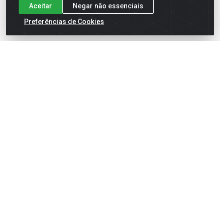
Aceitar
Negar não essenciais
Preferências de Cookies
English
Español
×
ENTRE EM CAMPO COM A 4E!
Vista a camisa de quem joga para vencer.