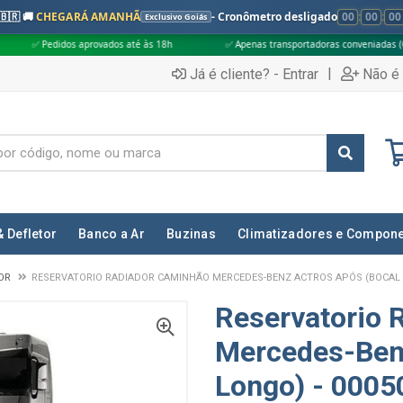
🇧🇷 🚚
CHEGARÁ AMANHÃ
- Cronômetro desligado
00
:
00
:
00
Exclusivo Goiás
 aprovados até às 18h
✅ Apenas transportadoras conveniadas (Grupo G5)
|
Já é cliente? - Entrar
Não é 
& Defletor
Banco a Ar
Buzinas
Climatizadores e Compon
OR
RESERVATORIO RADIADOR CAMINHÃO MERCEDES-BENZ ACTROS APÓS (BOCAL L
Reservatorio 
Mercedes-Benz
Longo) - 000