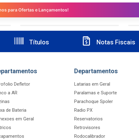
nos para Ofertas e Lançamentos!
Títulos
Notas Fiscais
epartamentos
Departamentos
ofolio Defletor
Latarias em Geral
nco a AR
Paralamas e Suporte
zinas
Parachoque Spoler
xa de Bateria
Radio PX
nexoes em Geral
Reservatorios
tricos
Retrovisores
capamentos
Rodocalibrador