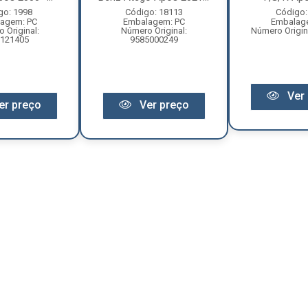
go: 1998
Código: 18113
Código:
agem: PC
Embalagem: PC
Embalag
 Original:
Número Original:
Número Origin
121405
9585000249
Ver 
er preço
Ver preço