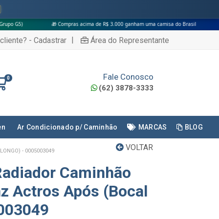
🎁 Compras acima de R$ 3.000 ganham uma camisa do Brasil
|
cliente? - Cadastrar
Área do Representante
Fale Conosco
0
(62) 3878-3333
en
Ar Condicionado p/ Caminhão
MARCAS
BLOG
VOLTAR
ONGO) - 0005003049
Radiador Caminhão
 Actros Após (Bocal
5003049