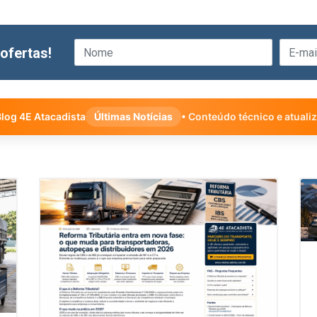
ofertas!
log 4E Atacadista
Últimas Notícias
• Conteúdo técnico e atuali