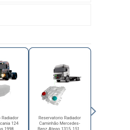
o Radiador
Reservatorio Radiador
Reservatorio R
cania 124
Caminhão Mercedes-
Caminhão Vo
ós 1998
Benz Atego 1315, 151...
Após 2003 - 2