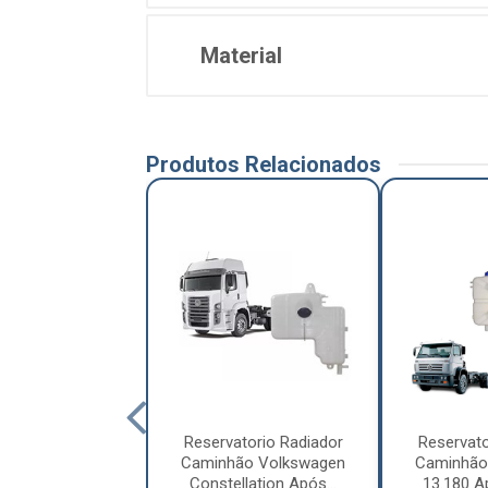
Material
Produtos Relacionados
atorio Radiador
Reservatorio Radiador
Reservato
hão Volvo VM
Caminhão Volkswagen
Caminhão
003 - 20783901
Constellation Após...
13.180 Ap