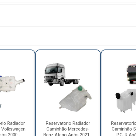
rio Radiador
Reservatorio Radiador
Reservatori
 Volkswagen
Caminhão Mercedes-
Caminhão S
ós 2000 -...
Benz Atego Após 2021...
P,G, R Ap