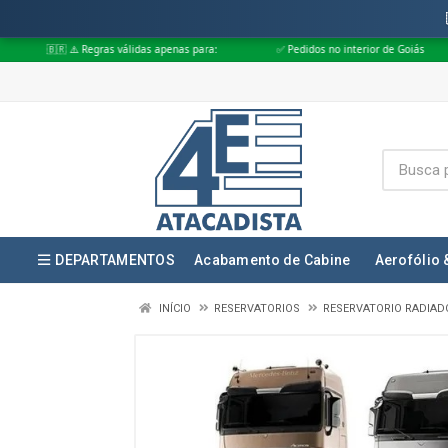
 Regras válidas apenas para:
✅ Pedidos no interior de Goiás
✅ Pedidos
DEPARTAMENTOS
Acabamento de Cabine
Aerofólio 
INÍCIO
RESERVATORIOS
RESERVATORIO RADIAD