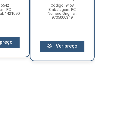
 6542
Código: 9463
Código: 94
em: PC
Embalagem: PC
Embalagem:
al: 1421090
Número Original:
Número Original:
9705000349
preço
Ver pr
Ver preço