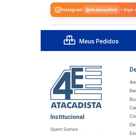
Instagram
@4eatacadista
• Siga-
Meus Pedidos
D
Aer
Ba
Bu
Cai
Institucional
Co
Ele
Quem Somos
Es