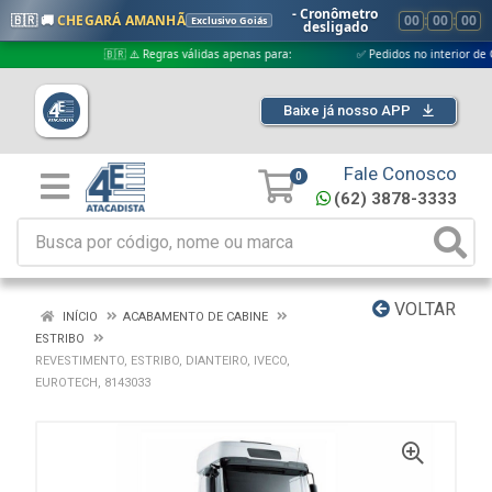
- Cronômetro
🇧🇷 🚚
CHEGARÁ AMANHÃ
00
:
00
:
00
Exclusivo Goiás
desligado
🇧🇷 ⚠️ Regras válidas apenas para:
✅ Pedidos no interior de Goiás
Baixe já nosso APP
Fale Conosco
0
(62) 3878-3333
VOLTAR
INÍCIO
ACABAMENTO DE CABINE
ESTRIBO
REVESTIMENTO, ESTRIBO, DIANTEIRO, IVECO,
EUROTECH, 8143033