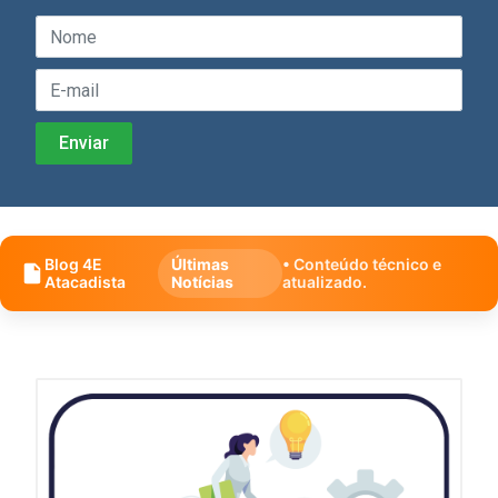
Blog 4E
Últimas
• Conteúdo técnico e
Atacadista
Notícias
atualizado.