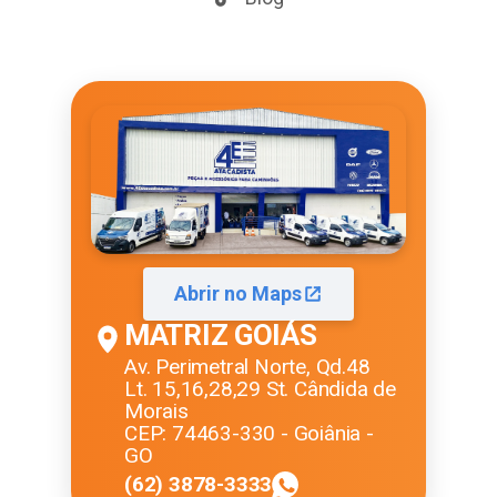
Abrir no Maps
MATRIZ GOIÁS
Av. Perimetral Norte, Qd.48
Lt. 15,16,28,29 St. Cândida de
Morais
CEP: 74463-330 - Goiânia -
GO
(62) 3878-3333