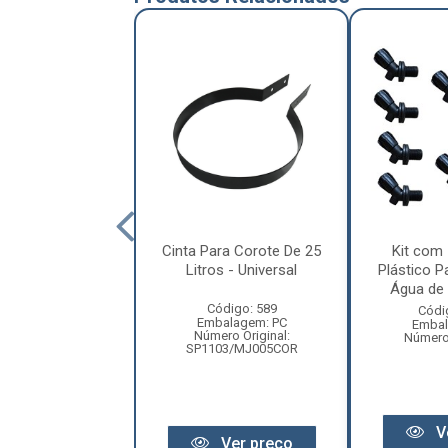
orote Barrica D
Cinta Para Corote De 25
Kit com 
a 50 Litros
Litros - Universal
Plástico P
Água de 
digo: 16741
Código: 589
Códi
balagem: PC
Embalagem: PC
Embal
Original: MRT015A
Número Original:
Número 
SP1103/MJ005COR
Ver preço
V
Ver preço