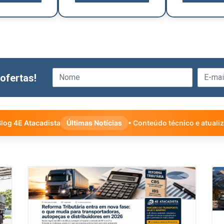
ofertas!
log 4E Atacadista
Últimas Notícias
• Conteúdo técnico e atuali