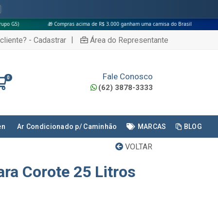
🎁 Compras acima de R$ 3.000 ganham uma camisa do Brasil
|
cliente? - Cadastrar
Área do Representante
Fale Conosco
0
(62) 3878-3333
en
Ar Condicionado p/ Caminhão
MARCAS
BLOG
VOLTAR
ra Corote 25 Litros