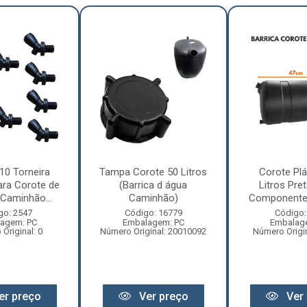
10 Torneira
Tampa Corote 50 Litros
Corote Plá
ara Corote de
(Barrica d água
Litros Pre
Caminhão...
Caminhão)
Componentes
go: 2547
Código: 16779
Código:
agem: PC
Embalagem: PC
Embalag
Original: 0
Número Original: 20010092
Número Origi
er preço
Ver preço
Ver 