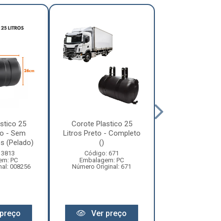
stico 25
Corote Plastico 25
Cinta Corote B
to - Sem
Litros Preto - Completo
água 50 Li
 (Pelado)
()
Código: 16
 3813
Código: 671
Embalagem:
em: PC
Embalagem: PC
Número Original:
nal: 008256
Número Original: 671
Ver pr
preço
Ver preço