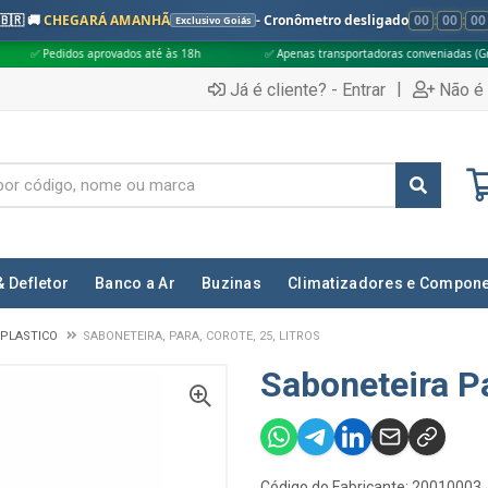
🇧🇷 🚚
CHEGARÁ AMANHÃ
- Cronômetro desligado
00
:
00
:
00
Exclusivo Goiás
aprovados até às 18h
✅ Apenas transportadoras conveniadas (Grupo G5)
|
Já é cliente? - Entrar
Não é 
& Defletor
Banco a Ar
Buzinas
Climatizadores e Compon
 PLASTICO
SABONETEIRA, PARA, COROTE, 25, LITROS
Saboneteira Pa
Código do Fabricante: 20010003