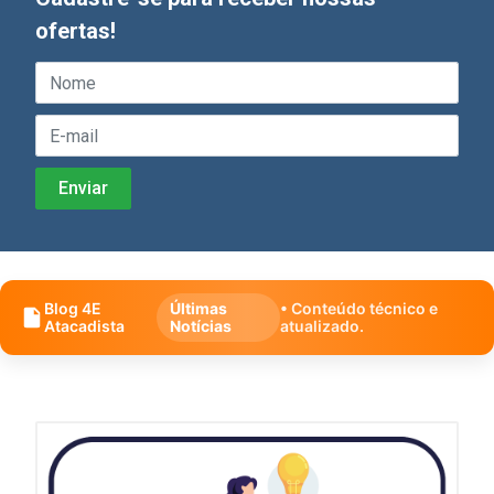
ofertas!
Blog 4E
Últimas
• Conteúdo técnico e
Atacadista
Notícias
atualizado.