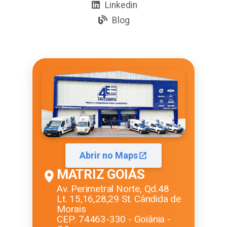
Linkedin
Blog
Abrir no Maps
MATRIZ GOIÁS
Av. Perimetral Norte, Qd.48
Lt. 15,16,28,29 St. Cândida de
Morais
CEP: 74463-330 - Goiânia -