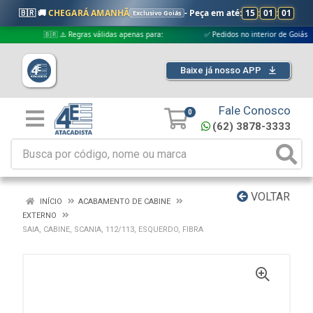
🇧🇷 🚚
CHEGARÁ AMANHÃ
- Peça em até:
15
:
01
:
00
Exclusivo Goiás
🇧🇷 ⚠️ Regras válidas apenas para:
✅ Pedidos no interior de Goiás
Baixe já nosso APP
Fale Conosco
0
(62) 3878-3333
VOLTAR
INÍCIO
ACABAMENTO DE CABINE
EXTERNO
SAIA, CABINE, SCANIA, 112/113, ESQUERDO, FIBRA