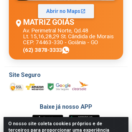
Abrir no Maps
MATRIZ GOIÁS
Av. Perimetral Norte, Qd.48
Lt. 15,16,28,29 St. Cândida de Morais
CEP: 74463-330 - Goiânia - GO
(62) 3878-3333
Site Seguro
Baixe já nosso APP
O nosso site coleta cookies próprios e de
terceiros para proporcionar uma experiência