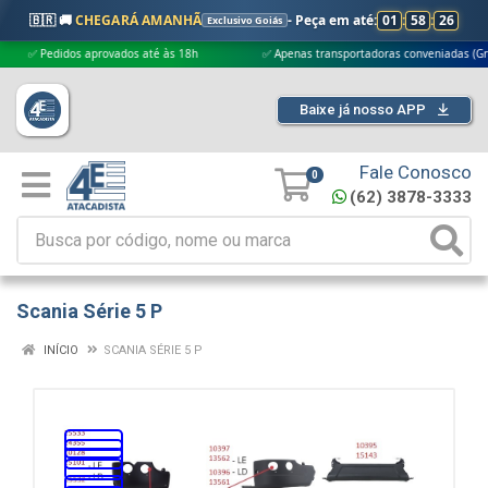
🇧🇷 🚚
CHEGARÁ AMANHÃ
- Peça em até:
01
:
58
:
25
Exclusivo Goiás
✅ Pedidos aprovados até às 18h
✅ Apenas transportadoras conveniadas (Grupo G
Baixe já nosso APP
Fale Conosco
0
(62) 3878-3333
Scania Série 5 P
INÍCIO
SCANIA SÉRIE 5 P