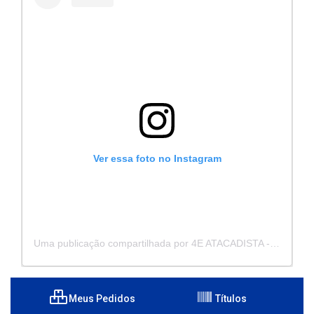
Ver essa foto no Instagram
Uma publicação compartilhada por 4E ATACADISTA - Distribuidora de Pecas e Acessórios (@4eatacadista)
Meus Pedidos
Títulos