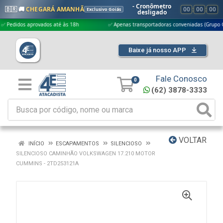
- Cronômetro
🇧🇷 🚚
CHEGARÁ AMANHÃ
00
:
00
:
00
Exclusivo Goiás
desligado
dos aprovados até às 18h
✅ Apenas transportadoras conveniadas (Grupo G5)
Baixe já nosso APP
Fale Conosco
0
(62) 3878-3333
VOLTAR
INÍCIO
ESCAPAMENTOS
SILENCIOSO
SILENCIOSO CAMINHÃO VOLKSWAGEN 17.210 MOTOR
CUMMINS - 2TD253121A