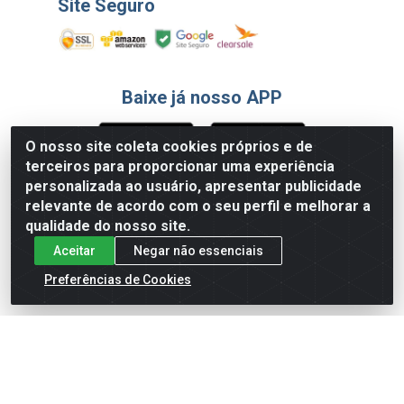
Site Seguro
Baixe já nosso APP
O nosso site coleta cookies próprios e de
terceiros para proporcionar uma experiência
Formas de Pagamento
personalizada ao usuário, apresentar publicidade
relevante de acordo com o seu perfil e melhorar a
qualidade do nosso site.
Aceitar
Negar não essenciais
Preferências de Cookies
English
Español
×