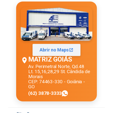
Abrir no Maps
MATRIZ GOIÁS
Av. Perimetral Norte, Qd.48
Lt. 15,16,28,29 St. Cândida de
Morais
CEP: 74463-330 - Goiânia -
GO
(62) 3878-3333