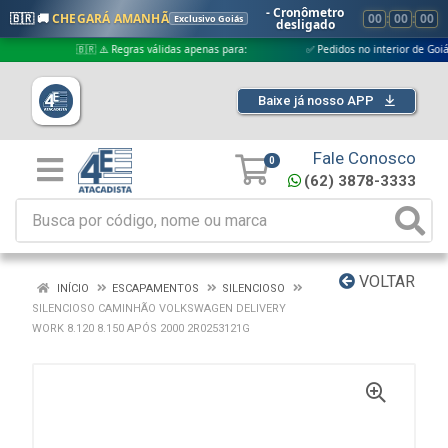
- Cronômetro
🇧🇷 🚚
CHEGARÁ AMANHÃ
00
:
00
:
00
Exclusivo Goiás
desligado
🇧🇷 ⚠️ Regras válidas apenas para:
✅ Pedidos no interior de Goiás
Baixe já nosso APP
Fale Conosco
0
(62) 3878-3333
VOLTAR
INÍCIO
ESCAPAMENTOS
SILENCIOSO
SILENCIOSO CAMINHÃO VOLKSWAGEN DELIVERY
WORK 8.120 8.150 APÓS 2000 2R0253121G