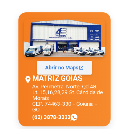
Abrir no Maps
MATRIZ GOIÁS
Av. Perimetral Norte, Qd.48
Lt. 15,16,28,29 St. Cândida de
Morais
CEP: 74463-330 - Goiânia -
GO
(62) 3878-3333