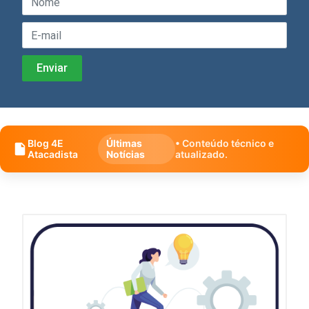
Blog 4E
Últimas
• Conteúdo técnico e
Atacadista
Notícias
atualizado.