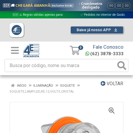
- Cronômetro
🇧🇷 🚚
CHEGARÁ AMANHÃ
00
:
00
:
00
Exclusivo Goiás
desligado
🇧🇷 ⚠️ Regras válidas apenas para:
✅ Pedidos no interior de Goiás
Baixe já nosso APP
Fale Conosco
0
(62) 3878-3333
VOLTAR
INÍCIO
ILUMINAÇÃO
SOQUETE
SOQUETE,LAMPLED,RE,12,VOLTS,CRISTAL