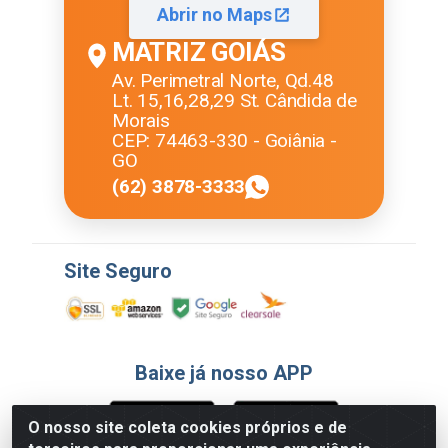
Abrir no Maps
MATRIZ GOIÁS
Av. Perimetral Norte, Qd.48
Lt. 15,16,28,29 St. Cândida de
Morais
CEP: 74463-330 - Goiânia -
GO
(62) 3878-3333
Site Seguro
Baixe já nosso APP
O nosso site coleta cookies próprios e de