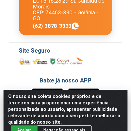
Lt. 15,16,28,29 St. Cândida de
Morais
CEP: 74463-330 - Goiânia -
GO
(62) 3878-3333
Site Seguro
Baixe já nosso APP
O nosso site coleta cookies próprios e de
terceiros para proporcionar uma experiência
Formas de Pagamento
personalizada ao usuário, apresentar publicidade
relevante de acordo com o seu perfil e melhorar a
qualidade do nosso site.
Aceitar
Negar não essenciais