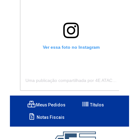
Ver essa foto no Instagram
Uma publicação compartilhada por 4E ATACADISTA - Distribuidora de Pecas e Acessórios (@4eatacadista)
Meus Pedidos
Títulos
Notas Fiscais