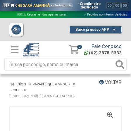
- Cronômetro
🇧🇷 🚚
CHEGARÁ AMANHÃ
00
:
00
:
00
Exclusivo Goiás
desligado
🇧🇷 ⚠️ Regras válidas apenas para:
✅ Pedidos no interior de Goiás
Baixe já nosso APP
Fale Conosco
0
(62) 3878-3333
VOLTAR
INÍCIO
PARACHOQUE & SPOLER
SPOLER
SPOLER CAMINHÃO SCANIA 124 R ATÉ 2002