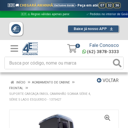
🇧🇷 🚚
CHEGARÁ AMANHÃ
- Peça em até:
07
:
32
:
35
Exclusivo Goiás
🇧🇷 ⚠️ Regras válidas apenas para:
✅ Pedidos no interior de Goiás
Baixe já nosso APP
Fale Conosco
0
(62) 3878-3333
VOLTAR
INÍCIO
ACABAMENTO DE CABINE
FRONTAL
SUPORTE CARCAÇA FAROL CAMINHÃO SCANIA SÉRIE 4,
SÉRIE 5 LADO ESQUERDO - 1375427