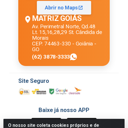
Abrir no Maps
MATRIZ GOIÁS
Av. Perimetral Norte, Qd.48
Lt. 15,16,28,29 St. Cândida de
Morais
CEP: 74463-330 - Goiânia -
GO
(62) 3878-3333
Site Seguro
Baixe já nosso APP
O nosso site coleta cookies próprios e de