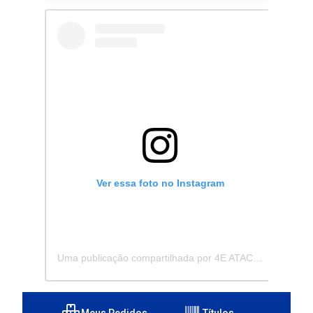
Ver essa foto no Instagram
Uma publicação compartilhada por 4E ATACADISTA - Distribuidora de Pecas e Acessórios (@4eatacadista)
Meus Pedidos
Títulos