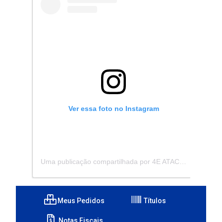
Ver essa foto no Instagram
Uma publicação compartilhada por 4E ATACADISTA - Distribuidora de Pecas e Acessórios (@4eatacadista)
Meus Pedidos
Títulos
Notas Fiscais