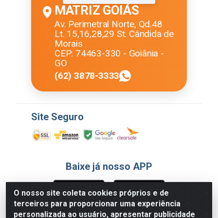
MATRIZ GOIÁS
Av. Perimetral Norte, Qd.48
Lt. 15,16,28,29 St. Cândida de
Morais
CEP: 74463-330 - Goiânia -
GO
(62) 3878-3333
Site Seguro
Baixe já nosso APP
O nosso site coleta cookies próprios e de
terceiros para proporcionar uma experiência
Formas de Pagamento
personalizada ao usuário, apresentar publicidade