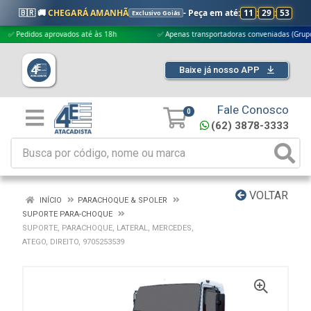
🇧🇷 🚚
CHEGARÁ AMANHÃ
- Peça em até:
11
:
29
:
52
Exclusivo Goiás
edidos aprovados até às 18h
✅ Apenas transportadoras conveniadas (Grupo G5)
Baixe já nosso APP
Fale Conosco
0
(62) 3878-3333
VOLTAR
INÍCIO
PARACHOQUE & SPOLER
SUPORTE PARA-CHOQUE
SUPORTE, PARACHOQUE, LATERAL, MERCEDES,
ATEGO, DIREITO, 9705253539