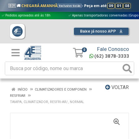
🇧🇷 🚚
CHEGARÁ AMANHÃ
- Peça em até:
09
:
01
:
07
Exclusivo Goiás
didos aprovados até às 18h
✅ Apenas transportadoras conveniadas (Grupo G5)
Baixe já nosso APP
Fale Conosco
0
(62) 3878-3333
VOLTAR
INÍCIO
CLIMATIZADORES E COMPONEN
RESFRIAR
TAMPA, CLIMATIZADOR, RESFRI-AR/, NORMAL