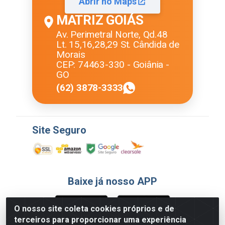
Abrir no Maps
MATRIZ GOIÁS
Av. Perimetral Norte, Qd.48
Lt. 15,16,28,29 St. Cândida de
Morais
CEP: 74463-330 - Goiânia -
GO
(62) 3878-3333
Site Seguro
Baixe já nosso APP
O nosso site coleta cookies próprios e de
terceiros para proporcionar uma experiência