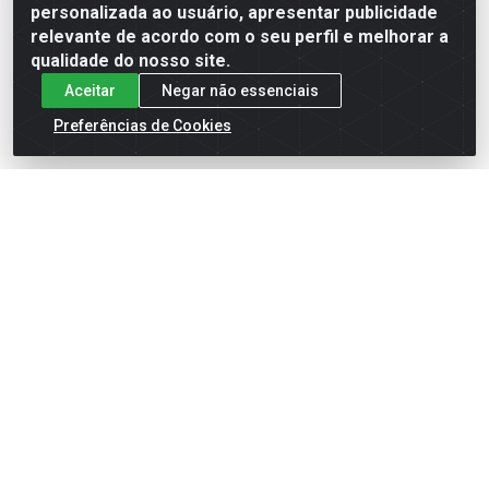
Formas de Pagamento
personalizada ao usuário, apresentar publicidade
relevante de acordo com o seu perfil e melhorar a
qualidade do nosso site.
Aceitar
Negar não essenciais
Preferências de Cookies
English
Español
×
ENTRE EM CAMPO COM A 4E!
Vista a camisa de quem joga para vencer.