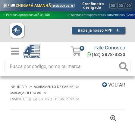
- Cronômetro
🇧🇷 🚚
CHEGARÁ AMANHÃ
00
:
00
:
00
Exclusivo Goiás
desligado
didos aprovados até às 18h
✅ Apenas transportadoras conveniadas (Grupo G5)
Baixe já nosso APP
Fale Conosco
0
(62) 3878-3333
VOLTAR
INÍCIO
ACABAMENTO DE CABINE
CARCAÇA FILTRO AR
TAMPA, FILTRO, AR, VOLVO, FH, 98/, 8149963