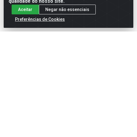
qualidade do nosso site.
Aceitar
Negar não essenciais
Preferências de Cookies
English
Español
×
ENTRE EM CAMPO COM A 4E!
Vista a camisa de quem joga para vencer.