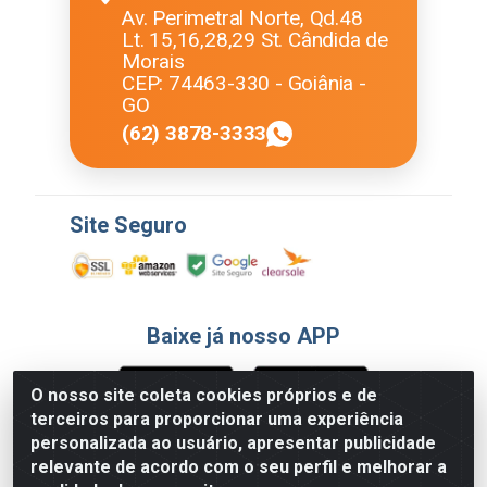
Av. Perimetral Norte, Qd.48
Lt. 15,16,28,29 St. Cândida de
Morais
CEP: 74463-330 - Goiânia -
GO
(62) 3878-3333
Site Seguro
Baixe já nosso APP
O nosso site coleta cookies próprios e de
terceiros para proporcionar uma experiência
Formas de Pagamento
personalizada ao usuário, apresentar publicidade
relevante de acordo com o seu perfil e melhorar a