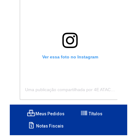
Ver essa foto no Instagram
Uma publicação compartilhada por 4E ATACADISTA - Distribuidora de Pecas e Acessórios (@4eatacadista)
Meus Pedidos
Títulos
Notas Fiscais