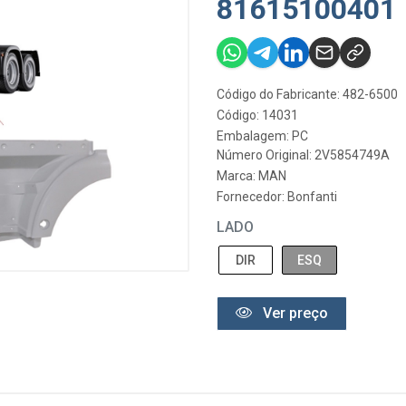
81615100401
Código do Fabricante: 482-6500
Código: 14031
Embalagem: PC
Número Original: 2V5854749A
Marca:
MAN
Fornecedor:
Bonfanti
LADO
DIR
ESQ
Ver preço