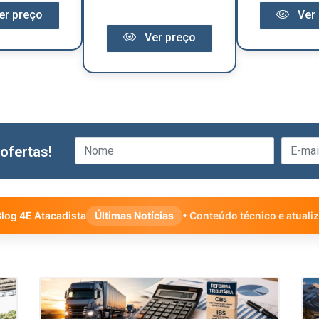
er preço
Ver 
Ver preço
ofertas!
log 4E Atacadista
Últimas Notícias
• Conteúdo técnico e atuali