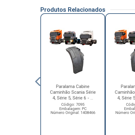
Produtos Relacionados
alama Cabine
Paralama Cabine
Parala
ão Volkswagen
Caminhão Scania Série
Caminhão 
llation 24.250
4, Série 5, Série 6 - ...
4, Série 5
Tra...
Código: 7095
Códi
Embalagem: PC
Embal
digo: 13061
Número Original: 1408466
Número Ori
balagem: PC
ero Original:
2S2821105