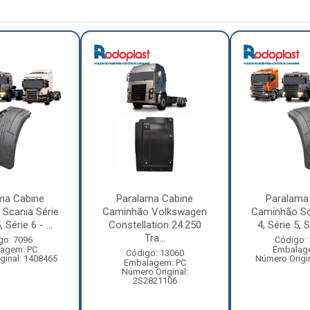
ma Cabine
Paralama Cabine
Paralama
Scania Série
Caminhão Volkswagen
Caminhão Sc
, Série 6 - ...
Constellation 24.250
4, Série 5, Sé
Tra...
go: 7096
Código:
agem: PC
Embalag
Código: 13060
ginal: 1408465
Número Origi
Embalagem: PC
Número Original:
2S2821106