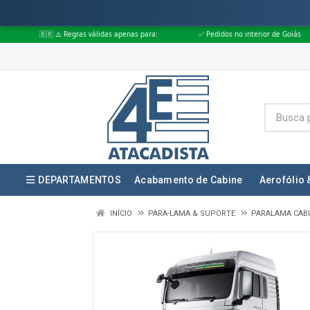
 ⚠️ Regras válidas apenas para:
✅ Pedidos no interior de Goiás
✅ Ped
DEPARTAMENTOS
Acabamento de Cabine
Aerofólio 
INÍCIO
PARA-LAMA & SUPORTE
PARALAMA CAB