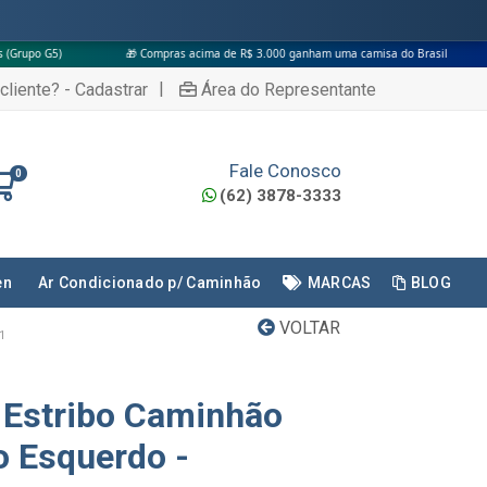
🎁 Compras acima de R$ 3.000 ganham uma camisa do Brasil
|
cliente? - Cadastrar
Área do Representante
Fale Conosco
0
(62) 3878-3333
en
Ar Condicionado p/ Caminhão
MARCAS
BLOG
VOLTAR
1
 Estribo Caminhão
 Esquerdo -