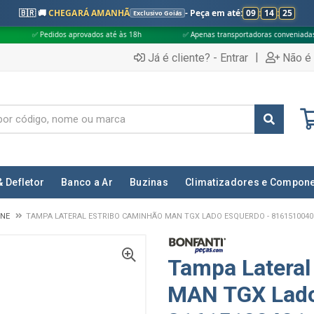
🇧🇷 🚚
CHEGARÁ AMANHÃ
- Peça em até:
09
:
14
:
24
Exclusivo Goiás
idos aprovados até às 18h
✅ Apenas transportadoras conveniadas (Grupo G5)
|
Já é cliente? - Entrar
Não é 
& Defletor
Banco a Ar
Buzinas
Climatizadores e Compon
INE
TAMPA LATERAL ESTRIBO CAMINHÃO MAN TGX LADO ESQUERDO - 8161510040
Tampa Lateral
MAN TGX Lado