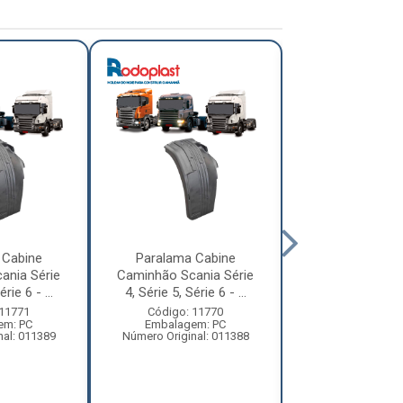
 Cabine
Paralama Cabine
Paralama Ca
ania Série
Caminhão Scania Série
Caminhão Vol
rie 6 - ...
4, Série 5, Série 6 - ...
Constellation
Tra...
 11771
Código: 11770
em: PC
Embalagem: PC
Código: 13
nal: 011389
Número Original: 011388
Embalagem:
Número Origi
2S282110