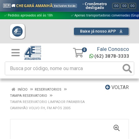
- Cronômetro
🇧🇷 🚚
CHEGARÁ AMANHÃ
00
:
00
:
00
Exclusivo Goiás
desligado
edidos aprovados até às 18h
✅ Apenas transportadoras conveniadas (Grupo G5)
Baixe já nosso APP
Fale Conosco
0
(62) 3878-3333
VOLTAR
INÍCIO
RESERVATORIOS
TAMPA RESERVATORIO
TAMPA RESERVATORIO LIMPADOR PARABRISA
CAMINHÃO VOLVO FH, FM APÓS 2005