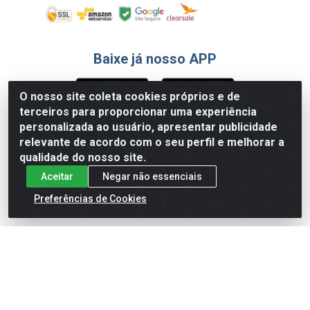
Baixe já nosso APP
O nosso site coleta cookies próprios e de
terceiros para proporcionar uma experiência
Formas de Pagamento
personalizada ao usuário, apresentar publicidade
relevante de acordo com o seu perfil e melhorar a
qualidade do nosso site.
Aceitar
Negar não essenciais
Preferências de Cookies
English
Español
×
ENTRE EM CAMPO COM A 4E!