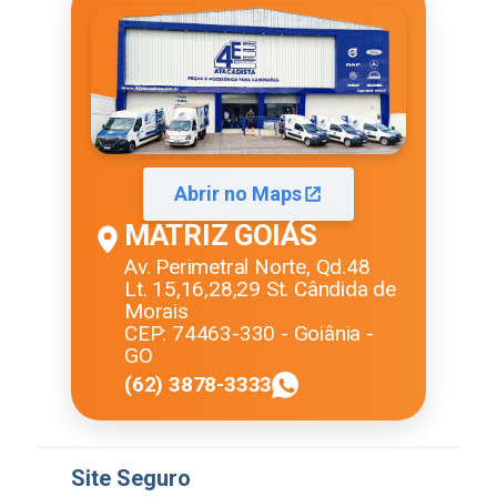
Abrir no Maps
MATRIZ GOIÁS
Av. Perimetral Norte, Qd.48
Lt. 15,16,28,29 St. Cândida de
Morais
CEP: 74463-330 - Goiânia -
GO
(62) 3878-3333
Site Seguro