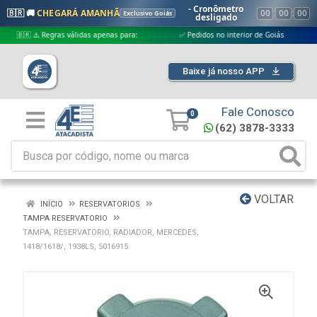
- Cronômetro
🇧🇷 🚚
CHEGARÁ AMANHÃ
00
:
00
:
00
Exclusivo Goiás
desligado
🇧🇷 ⚠️ Regras válidas apenas para:
✅ Pedidos no interior de Goiás
✅ 
Baixe já nosso APP
Fale Conosco
0
(62) 3878-3333
VOLTAR
INÍCIO
RESERVATORIOS
TAMPA RESERVATORIO
TAMPA, RESERVATORIO, RADIADOR, MERCEDES,
1418/1618/, 1938LS, 5016915