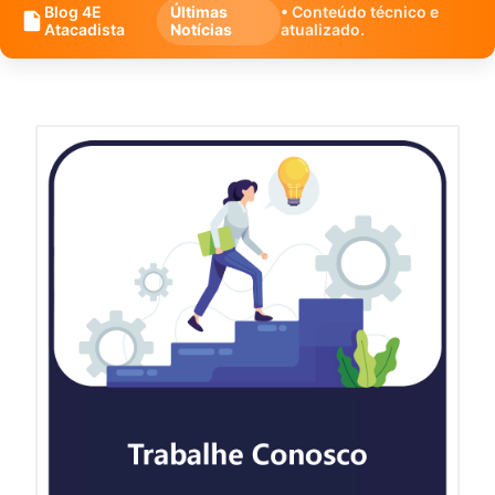
Blog 4E
Últimas
• Conteúdo técnico e
Atacadista
Notícias
atualizado.