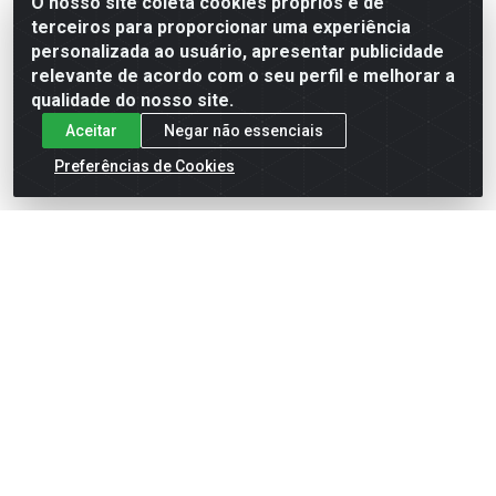
O nosso site coleta cookies próprios e de
terceiros para proporcionar uma experiência
Formas de Pagamento
personalizada ao usuário, apresentar publicidade
relevante de acordo com o seu perfil e melhorar a
qualidade do nosso site.
Aceitar
Negar não essenciais
Preferências de Cookies
English
Español
×
ENTRE EM CAMPO COM A 4E!
Vista a camisa de quem joga para vencer.