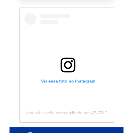
Ver essa foto no Instagram
Uma publicação compartilhada por 4E ATACADISTA - Distribuidora de Pecas e Acessórios (@4eatacadista)