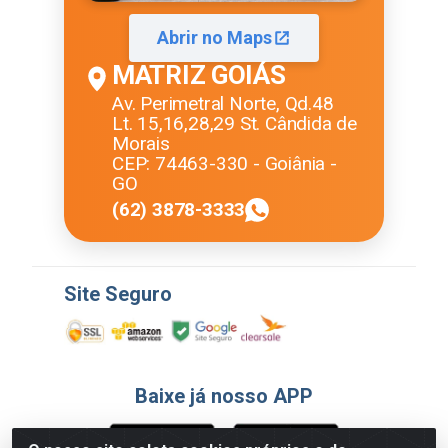
Abrir no Maps
MATRIZ GOIÁS
Av. Perimetral Norte, Qd.48
Lt. 15,16,28,29 St. Cândida de
Morais
CEP: 74463-330 - Goiânia -
GO
(62) 3878-3333
Site Seguro
Baixe já nosso APP