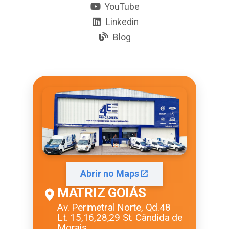
YouTube
Linkedin
Blog
Abrir no Maps
MATRIZ GOIÁS
Av. Perimetral Norte, Qd.48
Lt. 15,16,28,29 St. Cândida de
Morais