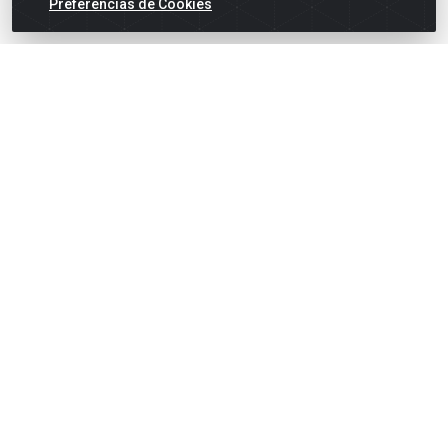
Preferências de Cookies
English
Español
×
ENTRE EM CAMPO COM A 4E!
Vista a camisa de quem joga para vencer.
🎁 Nas compras acima de R$ 3.000,00