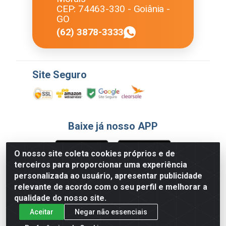
CEP: 74463-330 - Goiânia -
GO
(62) 3878-3333
Site Seguro
Baixe já nosso APP
O nosso site coleta cookies próprios e de
terceiros para proporcionar uma experiência
Formas de Pagamento
personalizada ao usuário, apresentar publicidade
relevante de acordo com o seu perfil e melhorar a
qualidade do nosso site.
Aceitar
Negar não essenciais