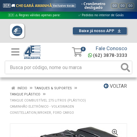
- Cronômetro
🇧🇷 🚚
CHEGARÁ AMANHÃ
00
:
00
:
00
Exclusivo Goiás
desligado
🇷 ⚠️ Regras válidas apenas para:
✅ Pedidos no interior de Goiás
✅ Pe
Baixe já nosso APP
Fale Conosco
0
(62) 3878-3333
VOLTAR
INÍCIO
TANQUES & SUPORTES
TANQUE PLÁSTICO
TANQUE COMBUSTÍVEL 275 LITROS (PLÁSTICO)
CAMINHÃO ELETRÔNICO - VOLKSWAGEN
CONSTELLATION,WROKER, FORD CARGO