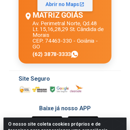
Abrir no Maps
MATRIZ GOIÁS
Av. Perimetral Norte, Qd.48
Lt. 15,16,28,29 St. Cândida de
Morais
CEP: 74463-330 - Goiânia -
GO
(62) 3878-3333
Site Seguro
Baixe já nosso APP
O nosso site coleta cookies próprios e de