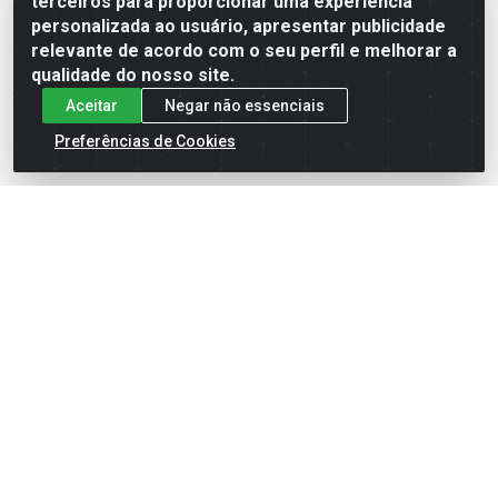
terceiros para proporcionar uma experiência
Formas de Pagamento
personalizada ao usuário, apresentar publicidade
relevante de acordo com o seu perfil e melhorar a
qualidade do nosso site.
Aceitar
Negar não essenciais
Preferências de Cookies
English
Español
×
ENTRE EM CAMPO COM A 4E!
Vista a camisa de quem joga para vencer.