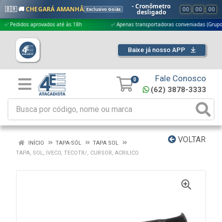
- Cronômetro
🇧🇷 🚚
CHEGARÁ AMANHÃ
00
:
00
:
00
Exclusivo Goiás
desligado
didos aprovados até às 18h
✅ Apenas transportadoras conveniadas (Grupo G5)
Baixe já nosso APP
Fale Conosco
0
(62) 3878-3333
VOLTAR
INÍCIO
TAPA-SÓL
TAPA SOL
TAPA, SOL, IVECO, TECOTR/, CURSOR, ACRILICO