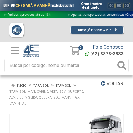
- Cronômetro
🇧🇷 🚚
CHEGARÁ AMANHÃ
00
:
00
:
00
Exclusivo Goiás
desligado
edidos aprovados até às 18h
✅ Apenas transportadoras conveniadas (Grupo G5)
Baixe já nosso APP
Fale Conosco
0
(62) 3878-3333
VOLTAR
INÍCIO
TAPA-SÓL
TAPA SOL
TAPA, SOL, MAN, CABINE, ALTA, SEM, SUPORTE,
ACRILICO, VISEIRA, QUEBRA, SOL, MANN, TGX,
CAMINHÃO