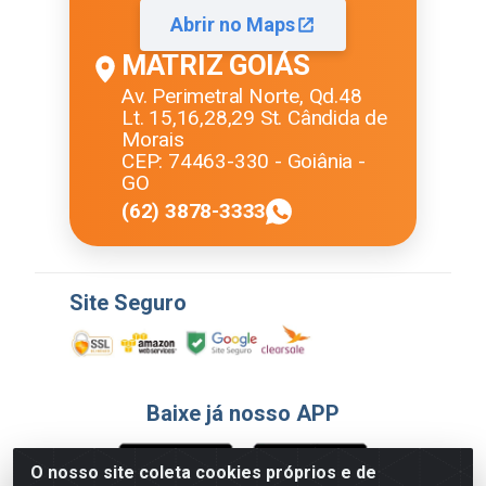
Abrir no Maps
MATRIZ GOIÁS
Av. Perimetral Norte, Qd.48
Lt. 15,16,28,29 St. Cândida de
Morais
CEP: 74463-330 - Goiânia -
GO
(62) 3878-3333
Site Seguro
Baixe já nosso APP
O nosso site coleta cookies próprios e de