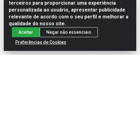
terceiros para proporcionar uma experiência
Formas de Pagamento
personalizada ao usuário, apresentar publicidade
relevante de acordo com o seu perfil e melhorar a
qualidade do nosso site.
Aceitar
Negar não essenciais
Preferências de Cookies
English
Español
×
ENTRE EM CAMPO COM A 4E!
Vista a camisa de quem joga para vencer.