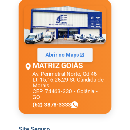
Abrir no Maps
MATRIZ GOIÁS
Av. Perimetral Norte, Qd.48
Lt. 15,16,28,29 St. Cândida de
Morais
CEP: 74463-330 - Goiânia -
GO
(62) 3878-3333
Site Seguro