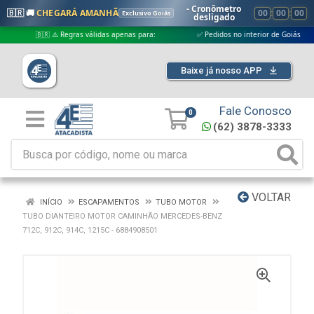
- Cronômetro
🇧🇷 🚚
CHEGARÁ AMANHÃ
00
:
00
:
00
Exclusivo Goiás
desligado
🇧🇷 ⚠️ Regras válidas apenas para:
✅ Pedidos no interior de Goiás
Baixe já nosso APP
Fale Conosco
0
(62) 3878-3333
VOLTAR
INÍCIO
ESCAPAMENTOS
TUBO MOTOR
TUBO DIANTEIRO MOTOR CAMINHÃO MERCEDES-BENZ
712C, 912C, 914C, 1215C - 6884908501