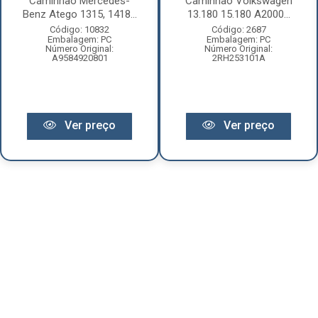
Caminhão Mercedes-
Caminhão Volkswagen
Benz Atego 1315, 1418...
13.180 15.180 A2000...
Código: 10832
Código: 2687
Embalagem: PC
Embalagem: PC
Número Original:
Número Original:
A9584920801
2RH253101A
Ver preço
Ver preço