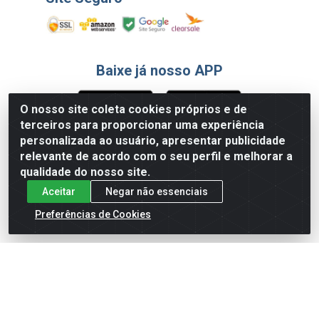
Baixe já nosso APP
O nosso site coleta cookies próprios e de
terceiros para proporcionar uma experiência
Formas de Pagamento
personalizada ao usuário, apresentar publicidade
relevante de acordo com o seu perfil e melhorar a
qualidade do nosso site.
Aceitar
Negar não essenciais
Preferências de Cookies
English
Español
×
ENTRE EM CAMPO COM A 4E!