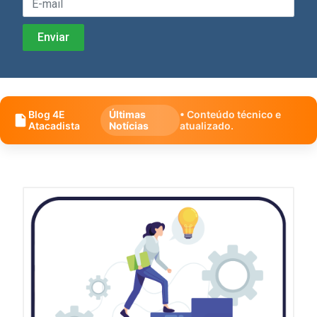
Blog 4E
Últimas
• Conteúdo técnico e
Atacadista
Notícias
atualizado.