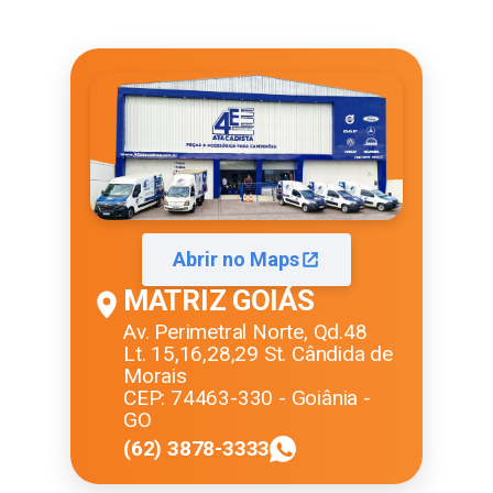
Abrir no Maps
MATRIZ GOIÁS
Av. Perimetral Norte, Qd.48
Lt. 15,16,28,29 St. Cândida de
Morais
CEP: 74463-330 - Goiânia -
GO
(62) 3878-3333