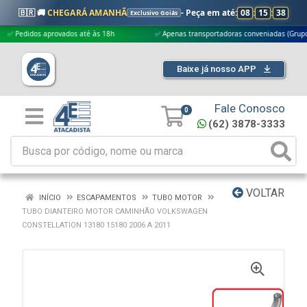
🇧🇷 🚚
CHEGARÁ AMANHÃ
- Peça em até:
08
:
15
:
37
Exclusivo Goiás
didos aprovados até às 18h
✅ Apenas transportadoras conveniadas (Grupo G5)
Baixe já nosso APP
Fale Conosco
0
(62) 3878-3333
VOLTAR
INÍCIO
ESCAPAMENTOS
TUBO MOTOR
TUBO DIANTEIRO MOTOR CAMINHÃO VOLKSWAGEN
CONSTELLATION 13180 15180 2006 A 2011