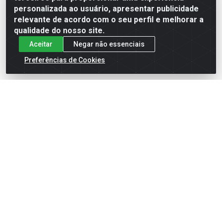
Formas de Pagamento
personalizada ao usuário, apresentar publicidade
relevante de acordo com o seu perfil e melhorar a
qualidade do nosso site.
Aceitar
Negar não essenciais
Preferências de Cookies
English
Español
×
ENTRE EM CAMPO COM A 4E!
Vista a camisa de quem joga para vencer.