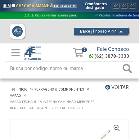
- Cronômetro
🇧🇷 🚚
CHEGARÁ AMANHÃ
00
:
00
:
00
Exclusivo Goiás
desligado
🇧🇷 ⚠️ Regras válidas apenas para:
✅ Pedidos no interior de Goiás
Baixe já nosso APP
Fale Conosco
0
(62) 3878-3333
VOLTAR
INÍCIO
FERRAGENS & COMPONENTES
VARAO
VARÃO FECHADURA INTERNA CAMINHÃO MERCEDES-
BENZ AXOR ATEGO APÓS 2005 LADO DIREITO