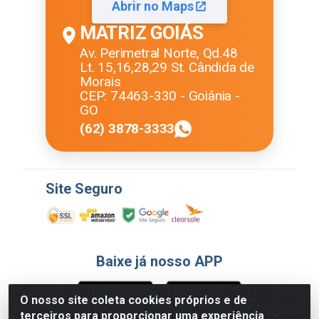
Abrir no Maps
MATRIZ GOIÁS
Av. Perimetral Norte, Qd.48
Lt. 15,16,28,29 St. Cândida de
Morais
CEP: 74463-330 - Goiânia -
GO
(62) 3878-3333
Site Seguro
Baixe já nosso APP
O nosso site coleta cookies próprios e de
terceiros para proporcionar uma experiência