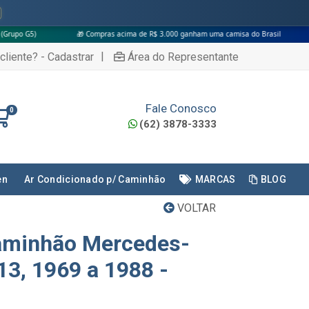
🎁 Compras acima de R$ 3.000 ganham uma camisa do Brasil
|
cliente? - Cadastrar
Área do Representante
Fale Conosco
0
(62) 3878-3333
en
Ar Condicionado p/ Caminhão
MARCAS
BLOG
VOLTAR
Caminhão Mercedes-
13, 1969 a 1988 -