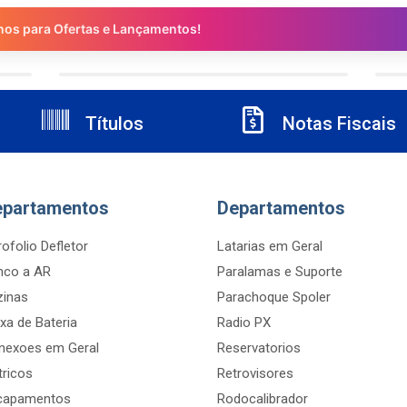
nos para Ofertas e Lançamentos!
Títulos
Notas Fiscais
epartamentos
Departamentos
ofolio Defletor
Latarias em Geral
nco a AR
Paralamas e Suporte
zinas
Parachoque Spoler
xa de Bateria
Radio PX
nexoes em Geral
Reservatorios
tricos
Retrovisores
capamentos
Rodocalibrador