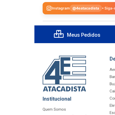
Instagram
@4eatacadista
• Siga-
Meus Pedidos
D
Aer
Ba
Bu
Cai
Institucional
Co
Ele
Quem Somos
Es