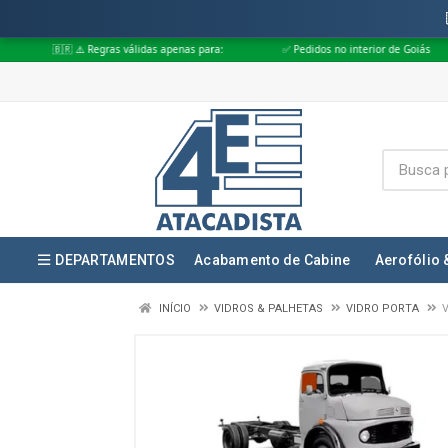
Regras válidas apenas para:
✅ Pedidos no interior de Goiás
✅ Pedidos 
DEPARTAMENTOS
Acabamento de Cabine
Aerofólio 
INÍCIO
VIDROS & PALHETAS
VIDRO PORTA
V