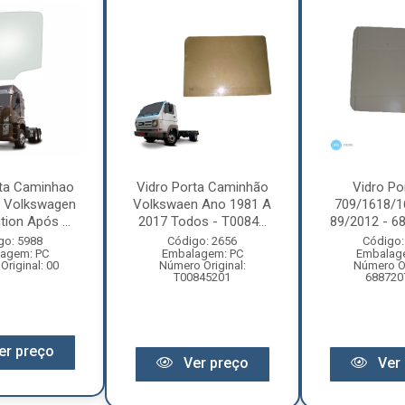
rta Caminhao
Vidro Porta Caminhão
Vidro Po
 Volkswagen
Volkswaen Ano 1981 A
709/1618/1
tion Após ...
2017 Todos - T0084...
89/2012 - 6
go: 5988
Código: 2656
Código:
agem: PC
Embalagem: PC
Embalag
riginal: 00
Número Original:
Número Or
T00845201
688720
er preço
Ver preço
Ver 