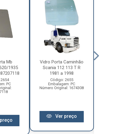
rta Mb
Vidro Porta Caminhão
Vidro Porta C
620/1935
Scania 112 113 T R
Volkswag
887207118
1981 a 1998
Constellatio
2006 Lado.
 2654
Código: 2655
em: PC
Embalagem: PC
Código: 59
iginal:
Número Original: 1674308
Embalagem:
7118
Número Origin
Ver preço
preço
Ver pr