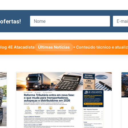
ofertas!
log 4E Atacadista
Últimas Notícias
• Conteúdo técnico e atuali