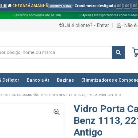
🇧🇷 🚚
CHEGARÁ AMANHÃ
- Cronômetro desligado
00
:
00
:
00
Exclusivo Goiás
aprovados até às 18h
✅ Apenas transportadoras conveniadas (Grupo G5)
|
Já é cliente? - Entrar
Não é 
& Defletor
Banco a Ar
Buzinas
Climatizadores e Compon
IDRO PORTA CAMINHÃO MERCEDES-BENZ 1113, 2213, 1969 A 1988 - ANTIGO
Vidro Porta 
Benz 1113, 22
Antigo