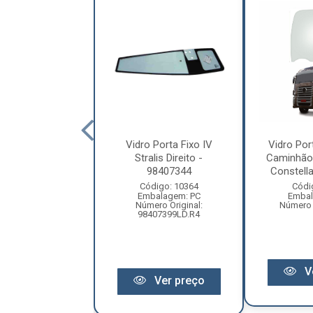
Porta Caminhão
Vidro Porta Fixo IV
Vidro Po
olkswagen
Stralis Direito -
Caminhão
ellation Após
98407344
Constella
006 Lado...
Código: 10364
Códi
Embalagem: PC
Embal
ódigo: 5991
Número Original:
Número O
balagem: PC
98407399LD.R4
ro Original: 0
V
Ver preço
Ver preço