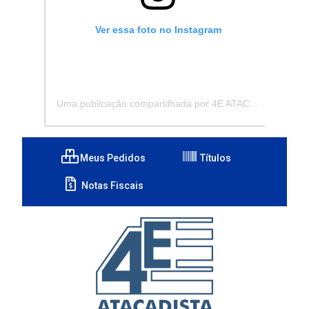
Ver essa foto no Instagram
Uma publicação compartilhada por 4E ATACADISTA - Distribuidora de Pecas e Acessórios (@4eatacadista)
Meus Pedidos
Títulos
Notas Fiscais