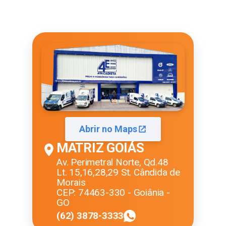
Abrir no Maps
MATRIZ GOIÁS
Av. Perimetral Norte, Qd.48
Lt. 15,16,28,29 St. Cândida de
Morais
CEP: 74463-330 - Goiânia -
GO
(62) 3878-3333