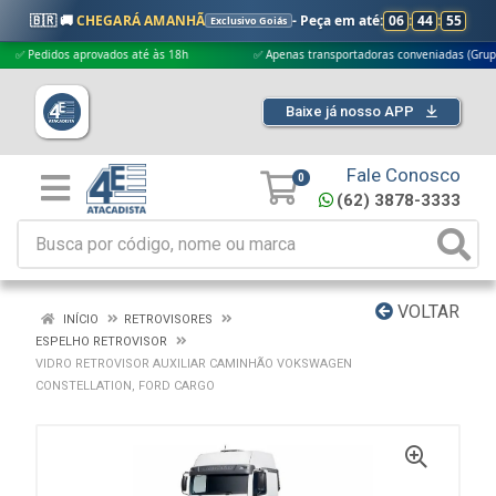
🇧🇷 🚚
CHEGARÁ AMANHÃ
- Peça em até:
06
:
44
:
54
Exclusivo Goiás
edidos aprovados até às 18h
✅ Apenas transportadoras conveniadas (Grupo G5)
Baixe já nosso APP
Fale Conosco
0
(62) 3878-3333
VOLTAR
INÍCIO
RETROVISORES
ESPELHO RETROVISOR
VIDRO RETROVISOR AUXILIAR CAMINHÃO VOKSWAGEN
CONSTELLATION, FORD CARGO