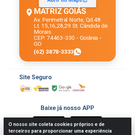
MATRIZ GOIÁS
Av. Perimetral Norte, Qd.48
Lt. 15,16,28,29 St. Cândida de
Morais
CEP: 74463-330 - Goiânia -
GO
(62) 3878-3333
Site Seguro
Baixe já nosso APP
O nosso site coleta cookies próprios e de
terceiros para proporcionar uma experiência