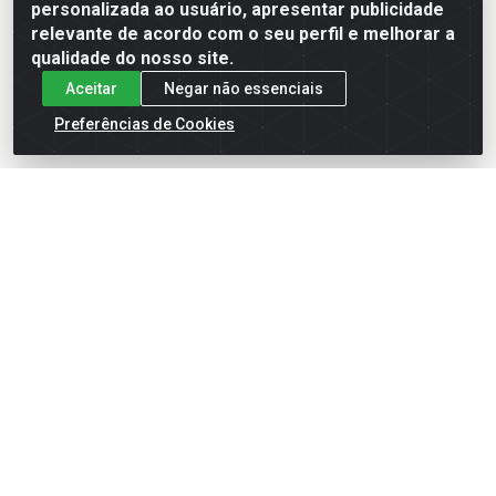
Formas de Pagamento
personalizada ao usuário, apresentar publicidade
relevante de acordo com o seu perfil e melhorar a
qualidade do nosso site.
Aceitar
Negar não essenciais
Preferências de Cookies
English
Español
×
ENTRE EM CAMPO COM A 4E!
Vista a camisa de quem joga para vencer.