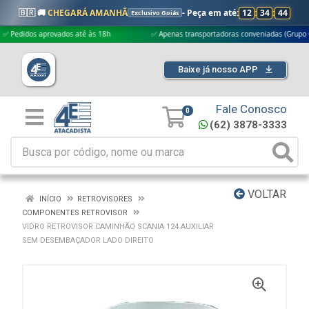
🇧🇷 🚚
CHEGARÁ AMANHÃ
- Peça em até:
12
:
34
:
44
Exclusivo Goiás
idos aprovados até às 18h
✅ Apenas transportadoras conveniadas (Grupo G5)
Baixe já nosso APP
Fale Conosco
0
(62) 3878-3333
VOLTAR
INÍCIO
RETROVISORES
COMPONENTES RETROVISOR
VIDRO RETROVISOR CAMINHÃO SCANIA 124 AUXILIAR
SEM DESEMBAÇADOR LADO DIREITO