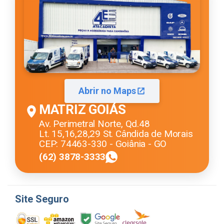
Abrir no Maps
MATRIZ GOIÁS
Av. Perimetral Norte, Qd.48
Lt. 15,16,28,29 St. Cândida de Morais
CEP: 74463-330 - Goiânia - GO
(62) 3878-3333
Site Seguro