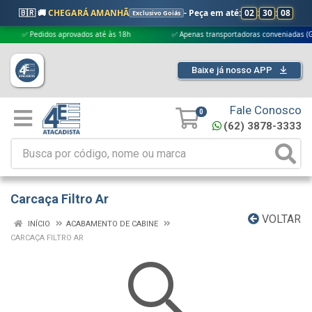
🇧🇷 🚚
CHEGARÁ AMANHÃ
- Peça em até:
02
:
30
:
07
Exclusivo Goiás
✅ Pedidos aprovados até às 18h
✅ Apenas transportadoras conveniadas (Grupo
Baixe já nosso APP
Fale Conosco
0
(62) 3878-3333
Carcaça Filtro Ar
VOLTAR
INÍCIO
ACABAMENTO DE CABINE
CARCAÇA FILTRO AR