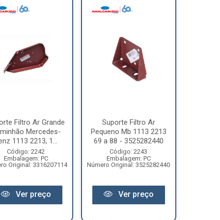
rte Filtro Ar Grande
Suporte Filtro Ar
minhão Mercedes-
Pequeno Mb 1113 2213
enz 1113 2213, 1...
69 a 88 - 3525282440
Código: 2242
Código: 2243
Embalagem: PC
Embalagem: PC
o Original: 3316207114
Número Original: 3525282440
Ver preço
Ver preço