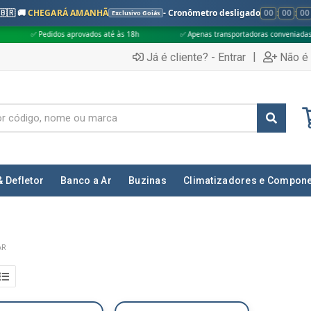
🇧🇷 🚚
CHEGARÁ AMANHÃ
- Cronômetro desligado
00
:
00
:
00
Exclusivo Goiás
idos aprovados até às 18h
✅ Apenas transportadoras conveniadas (Grupo G5)
|
Já é cliente? - Entrar
Não é 
& Defletor
Banco a Ar
Buzinas
Climatizadores e Compon
AR