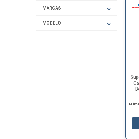
MARCAS
MODELO
Supo
Ca
B
Númer