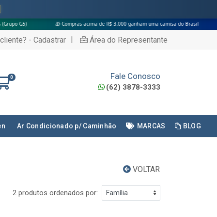
🎁 Compras acima de R$ 3.000 ganham uma camisa do Brasil
|
cliente? - Cadastrar
Área do Representante
Fale Conosco
0
(62) 3878-3333
en
Ar Condicionado p/ Caminhão
MARCAS
BLOG
VOLTAR
2 produtos ordenados por: