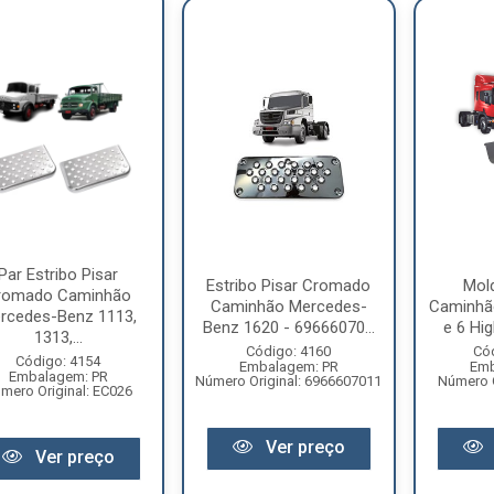
Par Estribo Pisar
Estribo Pisar Cromado
Mold
romado Caminhão
Caminhão Mercedes-
Caminhão
rcedes-Benz 1113,
Benz 1620 - 69666070...
e 6 Hig
1313,...
Código: 4160
Có
Código: 4154
Embalagem: PR
Emb
Embalagem: PR
Número Original: 6966607011
Número O
mero Original: EC026
Ver preço
Ver preço