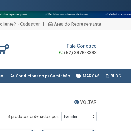
ara:
✅ Pedidos no interior de Goiás
✅ Pedidos aprovados até às 18h
|
cliente? - Cadastrar
Área do Representante
Fale Conosco
0
(62) 3878-3333
en
Ar Condicionado p/ Caminhão
MARCAS
BLOG
VOLTAR
8 produtos ordenados por: