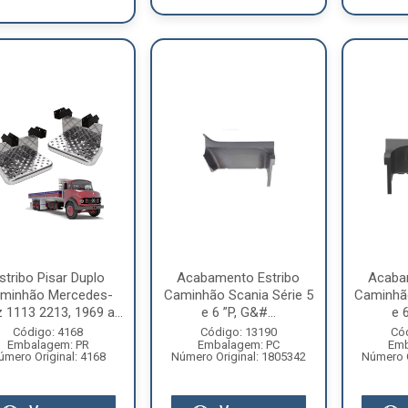
stribo Pisar Duplo
Acabamento Estribo
Acaba
minhão Mercedes-
Caminhão Scania Série 5
Caminhão
 1113 2213, 1969 a...
e 6 ”P, G&#...
e 6
Código: 4168
Código: 13190
Có
Embalagem: PR
Embalagem: PC
Emb
úmero Original: 4168
Número Original: 1805342
Número O