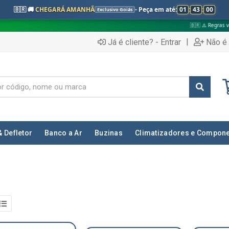
🇧🇷 🚚
CHEGARÁ AMANHÃ
- Peça em até:
01
:
42
:
59
Exclusivo Goiás
🇧🇷 ⚠️ Regras válidas apenas p
|
Já é cliente? - Entrar
Não é 
& Defletor
Banco a Ar
Buzinas
Climatizadores e Compon