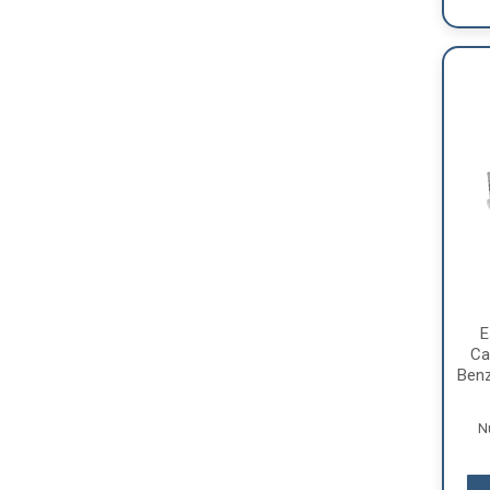
E
Ca
Benz
N