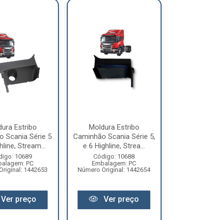
ura Estribo
Moldura Estribo
 Scania Série 5
Caminhão Scania Série 5,
hline, Stream...
e 6 Highline, Strea...
digo: 10689
Código: 10688
alagem: PC
Embalagem: PC
riginal: 1442653
Número Original: 1442654
Ver preço
Ver preço