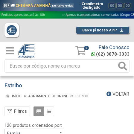
- Cronômetro
🇧🇷 🚚
CHEGARÁ AMANHÃ
00
:
00
:
00
Exclusivo Goiás
desligado
rovados até às 18h
✅ Apenas transportadoras conveniadas (Grupo G5)
Baixe já nosso APP
Fale Conosco
0
(62) 3878-3333
Estribo
VOLTAR
INÍCIO
ACABAMENTO DE CABINE
ESTRIBO
Filtros
120 produtos ordenados por: