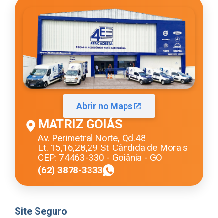
Abrir no Maps
MATRIZ GOIÁS
Av. Perimetral Norte, Qd.48
Lt. 15,16,28,29 St. Cândida de Morais
CEP: 74463-330 - Goiânia - GO
(62) 3878-3333
Site Seguro