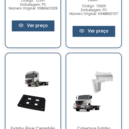
Código: 12397
Embalagem: PC
Código: 13603
Número Original: 9586661028
Embalagem: PC
Número Original: 6948800107
Ver preço
Ver preço
Estribo Pisar Caminhão
Cobertura Estribo