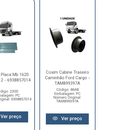
Coxim Cabine Traseiro
 Placa Mb 1620
Caminhão Ford Cargo -
12 - 6938857014
TAM899397A
Código: 8668
digo: 2300
Embalagem: PC
alagem: PC
Número Original:
iginal: 6938857014
TAM899397A
Ver preço
Ver preço