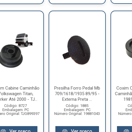
im Cabine Caminhão
Presilha Forro Pedal Mb
Coxim C
olkswagen Titan,
709/1618/1935 89/95 -
Caminhã
ker Até 2000 - TJ...
Externa Preta ...
1981
Código: 8727
Código: 1885
Có
Embalagem: PC
Embalagem: PC
Emb
ro Original: TJG899397
Número Original: 19881043
Número 
Ver preço
Ver preço