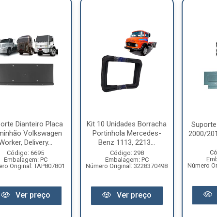
orte Dianteiro Placa
Kit 10 Unidades Borracha
Suporte
minhão Volkswagen
Portinhola Mercedes-
2000/20
Worker, Delivery...
Benz 1113, 2213...
Có
Código: 6695
Código: 298
Emb
Embalagem: PC
Embalagem: PC
Número Or
ro Original: TAP807801
Número Original: 3228370498
Ver preço
Ver preço