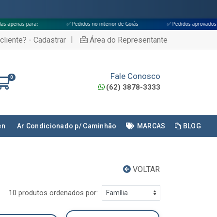
✅ Pedidos no interior de Goiás
✅ Pedidos aprovados até às 18h
|
cliente? - Cadastrar
Área do Representante
Fale Conosco
0
(62) 3878-3333
en
Ar Condicionado p/ Caminhão
MARCAS
BLOG
VOLTAR
10 produtos ordenados por: