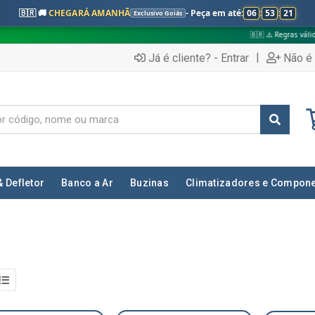
🇧🇷 🚚
CHEGARÁ AMANHÃ
- Peça em até:
06
:
53
:
20
Exclusivo Goiás
🇧🇷 ⚠️ Regras válidas apenas para:
|
Já é cliente? - Entrar
Não é 
& Defletor
Banco a Ar
Buzinas
Climatizadores e Compon