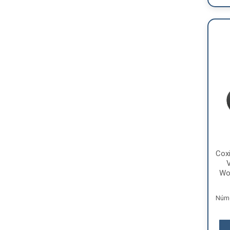
Cox
V
Wor
Núme