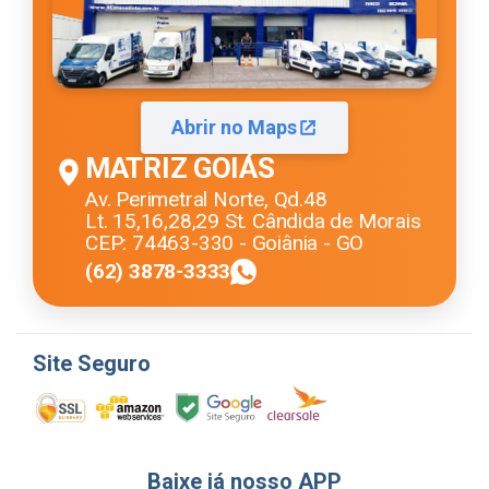
Abrir no Maps
MATRIZ GOIÁS
Av. Perimetral Norte, Qd.48
Lt. 15,16,28,29 St. Cândida de Morais
CEP: 74463-330 - Goiânia - GO
(62) 3878-3333
Site Seguro
Baixe já nosso APP