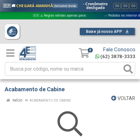
- Cronômetro
🇧🇷 🚚
CHEGARÁ AMANHÃ
00
:
00
:
00
Exclusivo Goiás
desligado
🇧🇷 ⚠️ Regras válidas apenas para:
✅ Pedidos no interior de Goi
Baixe já nosso APP
Fale Conosco
0
(62) 3878-3333
Acabamento de Cabine
VOLTAR
INÍCIO
ACABAMENTO DE CABINE