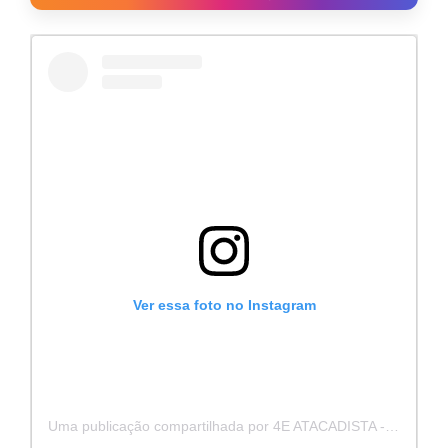
Ver essa foto no Instagram
Uma publicação compartilhada por 4E ATACADISTA - Distribuidora de Pecas e Acessórios (@4eatacadista)