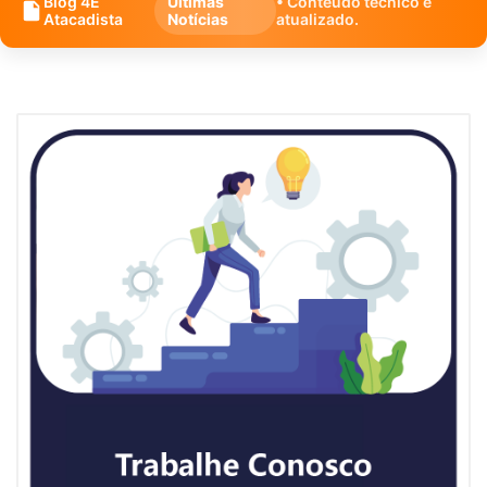
Blog 4E
Últimas
• Conteúdo técnico e
Atacadista
Notícias
atualizado.