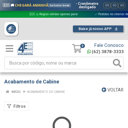
- Cronômetro
🇧🇷 🚚
CHEGARÁ AMANHÃ
00
:
00
:
00
Exclusivo Goiás
desligado
🇧🇷 ⚠️ Regras válidas apenas para:
✅ Pedidos no interior de Goi
Baixe já nosso APP
Fale Conosco
0
(62) 3878-3333
Acabamento de Cabine
VOLTAR
INÍCIO
ACABAMENTO DE CABINE
Filtros