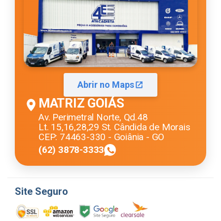
Abrir no Maps
MATRIZ GOIÁS
Av. Perimetral Norte, Qd.48
Lt. 15,16,28,29 St. Cândida de Morais
CEP: 74463-330 - Goiânia - GO
(62) 3878-3333
Site Seguro