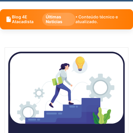
Blog 4E
Últimas
• Conteúdo técnico e
Atacadista
Notícias
atualizado.