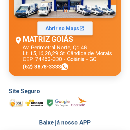
Abrir no Maps
MATRIZ GOIÁS
Av. Perimetral Norte, Qd.48
Lt. 15,16,28,29 St. Cândida de Morais
CEP: 74463-330 - Goiânia - GO
(62) 3878-3333
Site Seguro
Baixe já nosso APP