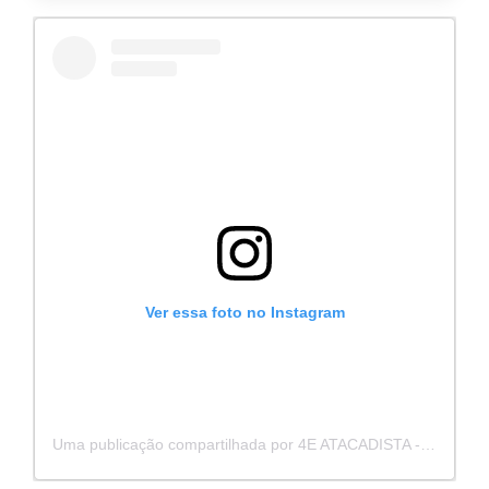
Ver essa foto no Instagram
Uma publicação compartilhada por 4E ATACADISTA - Distribuidora de Pecas e Acessórios (@4eatacadista)