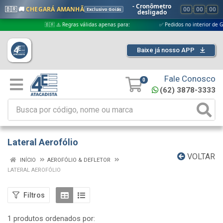
- Cronômetro
🇧🇷 🚚
CHEGARÁ AMANHÃ
00
:
00
:
00
Exclusivo Goiás
desligado
🇧🇷 ⚠️ Regras válidas apenas para:
✅ Pedidos no interior de Goiás
Baixe já nosso APP
Fale Conosco
0
(62) 3878-3333
Lateral Aerofólio
VOLTAR
INÍCIO
AEROFÓLIO & DEFLETOR
LATERAL AEROFÓLIO
Filtros
1 produtos ordenados por: