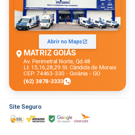
Abrir no Maps
MATRIZ GOIÁS
Av. Perimetral Norte, Qd.48
Lt. 15,16,28,29 St. Cândida de Morais
CEP: 74463-330 - Goiânia - GO
(62) 3878-3333
Site Seguro