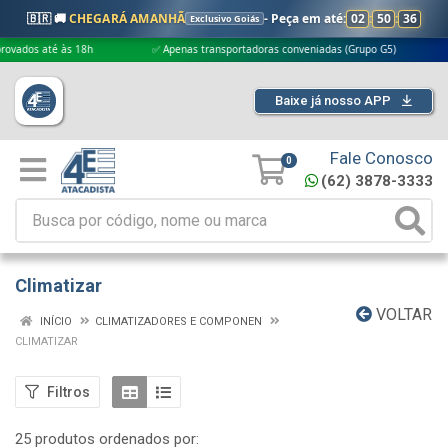
🇧🇷 🚚
CHEGARÁ AMANHÃ
- Peça em até:
02
:
50
:
35
Exclusivo Goiás
às 18h
✅ Apenas transportadoras conveniadas (Grupo G5)
🎁 Compras
Baixe já nosso APP
Fale Conosco
0
(62) 3878-3333
Climatizar
VOLTAR
INÍCIO
CLIMATIZADORES E COMPONEN
CLIMATIZAR
Filtros
25 produtos ordenados por: