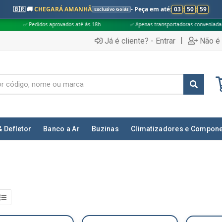
🇧🇷 🚚
CHEGARÁ AMANHÃ
- Peça em até:
03
:
50
:
58
Exclusivo Goiás
idos aprovados até às 18h
✅ Apenas transportadoras conveniadas (Grupo G5)
|
Já é cliente? - Entrar
Não é 
& Defletor
Banco a Ar
Buzinas
Climatizadores e Compon