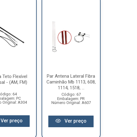
Par Antena Lateral Fibra
 Teto Flexível
Caminhão Mb 1113, 608,
sal - (AM, FM)
1114, 1518, ...
ódigo: 64
Código: 67
alagem: PC
Embalagem: PR
 Original: A304
Número Original: A607
Ver preço
Ver preço