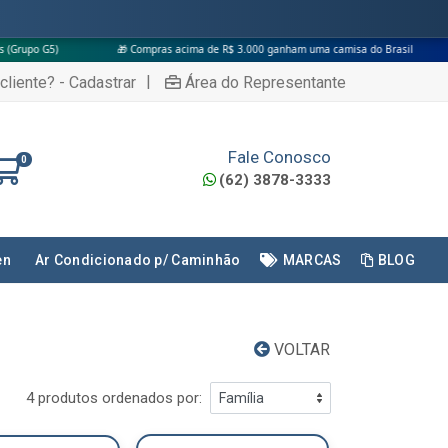
🎁 Compras acima de R$ 3.000 ganham uma camisa do Brasil
|
cliente? - Cadastrar
Área do Representante
Fale Conosco
0
(62) 3878-3333
en
Ar Condicionado p/ Caminhão
MARCAS
BLOG
VOLTAR
4 produtos ordenados por: