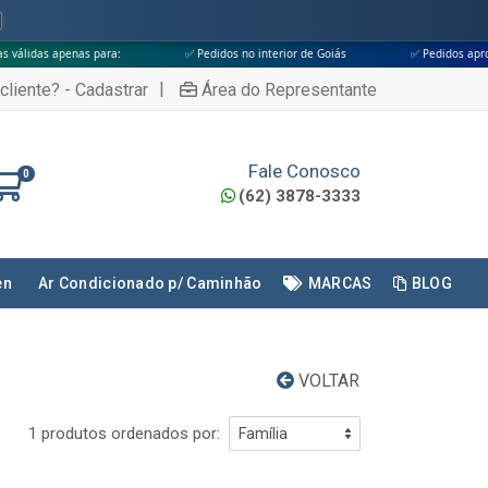
as para:
✅ Pedidos no interior de Goiás
✅ Pedidos aprovados até às 
|
cliente? - Cadastrar
Área do Representante
Fale Conosco
0
(62) 3878-3333
en
Ar Condicionado p/ Caminhão
MARCAS
BLOG
VOLTAR
1 produtos ordenados por: