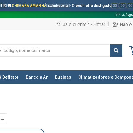
🇧🇷 🚚
CHEGARÁ AMANHÃ
- Cronômetro desligado
00
:
00
:
00
Exclusivo Goiás
🇧🇷 ⚠️ Regras válidas apen
|
Já é cliente? - Entrar
Não é 
& Defletor
Banco a Ar
Buzinas
Climatizadores e Compon