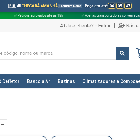
🇧🇷 🚚
CHEGARÁ AMANHÃ
- Peça em até:
04
:
05
:
46
Exclusivo Goiás
idos aprovados até às 18h
✅ Apenas transportadoras conveniadas (Grupo G5)
|
Já é cliente? - Entrar
Não é 
& Defletor
Banco a Ar
Buzinas
Climatizadores e Compon