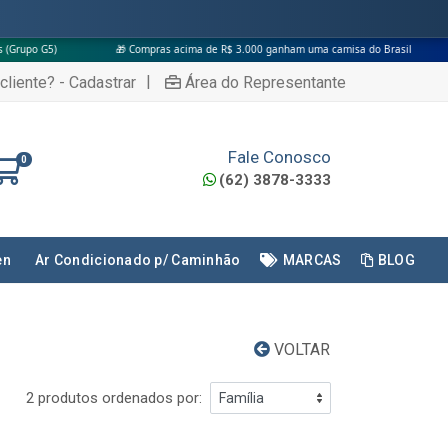
🎁 Compras acima de R$ 3.000 ganham uma camisa do Brasil
|
cliente? - Cadastrar
Área do Representante
Fale Conosco
0
(62) 3878-3333
en
Ar Condicionado p/ Caminhão
MARCAS
BLOG
VOLTAR
2 produtos ordenados por: