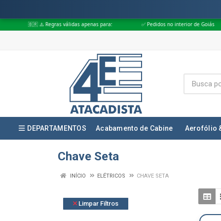
 ⚠️ Regras válidas apenas para:
✅ Pedidos no interior de Goiás
✅ Ped
DEPARTAMENTOS
Acabamento de Cabine
Aerofólio 
Chave Seta
INÍCIO
ELÉTRICOS
CHAVE SETA
Limpar Filtros