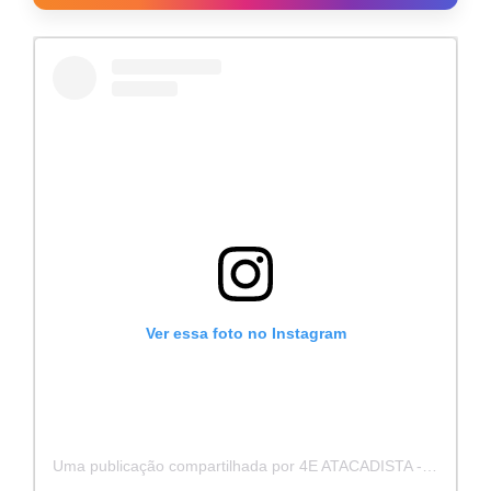
Ver essa foto no Instagram
Uma publicação compartilhada por 4E ATACADISTA - Distribuidora de Pecas e Acessórios (@4eatacadista)