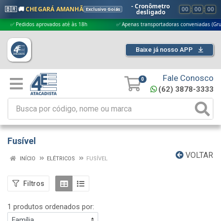
- Cronômetro
🇧🇷 🚚
CHEGARÁ AMANHÃ
00
:
00
:
00
Exclusivo Goiás
desligado
 Pedidos aprovados até às 18h
✅ Apenas transportadoras conveniadas (Grupo G5
Baixe já nosso APP
Fale Conosco
0
(62) 3878-3333
Fusível
VOLTAR
INÍCIO
ELÉTRICOS
FUSÍVEL
Filtros
1 produtos ordenados por: