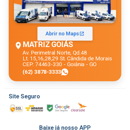
Abrir no Maps
MATRIZ GOIÁS
Av. Perimetral Norte, Qd.48
Lt. 15,16,28,29 St. Cândida de Morais
CEP: 74463-330 - Goiânia - GO
(62) 3878-3333
Site Seguro
Baixe já nosso APP