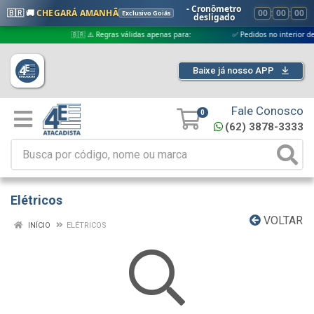
- Cronômetro
🇧🇷 🚚
CHEGARÁ AMANHÃ
00
:
00
:
00
Exclusivo Goiás
desligado
🇧🇷 ⚠️ Regras válidas apenas para:
✅ Pedidos no interior de Goiá
Baixe já nosso APP
Fale Conosco
0
(62) 3878-3333
Elétricos
VOLTAR
INÍCIO
ELÉTRICOS