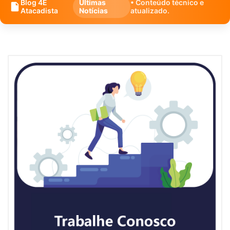
Blog 4E
Últimas
• Conteúdo técnico e
Atacadista
Notícias
atualizado.