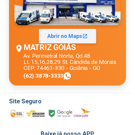
Abrir no Maps
MATRIZ GOIÁS
Av. Perimetral Norte, Qd.48
Lt. 15,16,28,29 St. Cândida de Morais
CEP: 74463-330 - Goiânia - GO
(62) 3878-3333
Site Seguro
Baixe já nosso APP