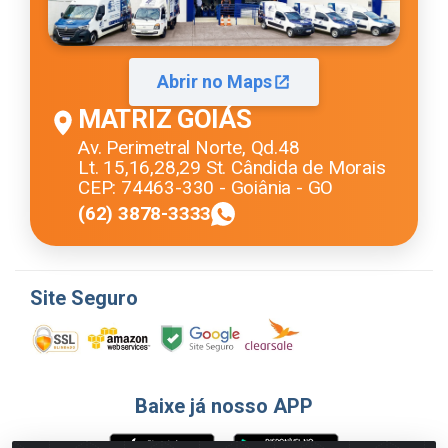
Abrir no Maps
MATRIZ GOIÁS
Av. Perimetral Norte, Qd.48
Lt. 15,16,28,29 St. Cândida de Morais
CEP: 74463-330 - Goiânia - GO
(62) 3878-3333
Site Seguro
Baixe já nosso APP