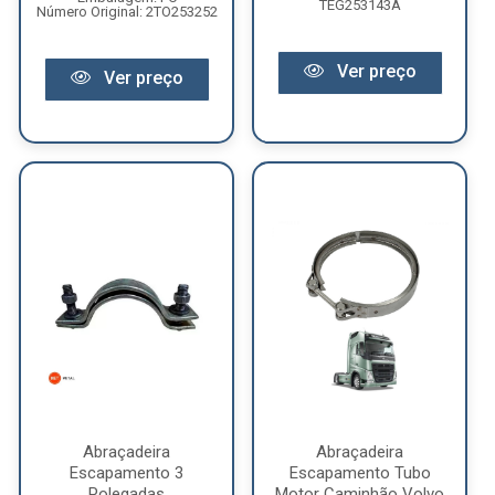
TEG253143A
Número Original: 2TO253252
Ver preço
Ver preço
Abraçadeira
Abraçadeira
Escapamento 3
Escapamento Tubo
Polegadas
Motor Caminhão Volvo