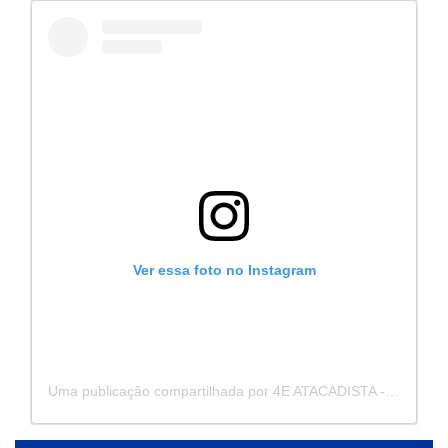
Ver essa foto no Instagram
Uma publicação compartilhada por 4E ATACADISTA - Distribuidora de Pecas e Acessórios (@4eatacadista)