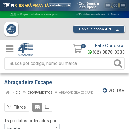
- Cronômetro
🇧🇷 🚚
CHEGARÁ AMANHÃ
00
:
00
:
00
Exclusivo Goiás
desligado
🇷 ⚠️ Regras válidas apenas para:
✅ Pedidos no interior de Goiás
✅ Pe
Baixe já nosso APP
Fale Conosco
0
(62) 3878-3333
Abraçadeira Escape
VOLTAR
INÍCIO
ESCAPAMENTOS
ABRAÇADEIRA ESCAPE
Filtros
16 produtos ordenados por: