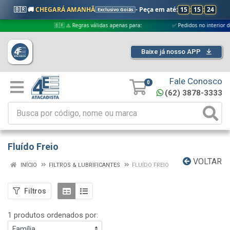
🇧🇷 🚚
CHEGARÁ AMANHÃ
- Peça em até:
15
:
15
:
23
Exclusivo Goiás
🇧🇷 ⚠️ Regras válidas apenas para:
✅ Pedidos no interior de Goi
Baixe já nosso APP
Fale Conosco
0
(62) 3878-3333
Fluído Freio
VOLTAR
INÍCIO
FILTROS & LUBRIFICANTES
FLUÍDO FREIO
Filtros
1 produtos ordenados por: