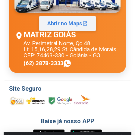
Abrir no Maps
MATRIZ GOIÁS
Av. Perimetral Norte, Qd.48
Lt. 15,16,28,29 St. Cândida de Morais
CEP: 74463-330 - Goiânia - GO
(62) 3878-3333
Site Seguro
Baixe já nosso APP