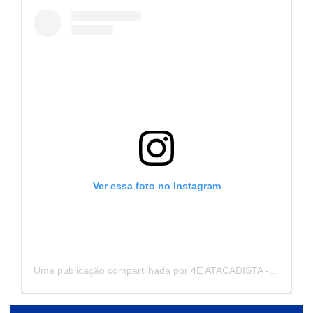
Ver essa foto no Instagram
Uma publicação compartilhada por 4E ATACADISTA - Distribuidora de Pecas e Acessórios (@4eatacadista)