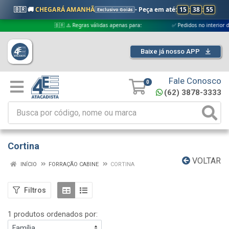
🇧🇷 🚚
CHEGARÁ AMANHÃ
- Peça em até:
15
:
38
:
54
Exclusivo Goiás
🇧🇷 ⚠️ Regras válidas apenas para:
✅ Pedidos no interior de Goi
Baixe já nosso APP
Fale Conosco
0
(62) 3878-3333
Cortina
VOLTAR
INÍCIO
FORRAÇÃO CABINE
CORTINA
Filtros
1 produtos ordenados por: