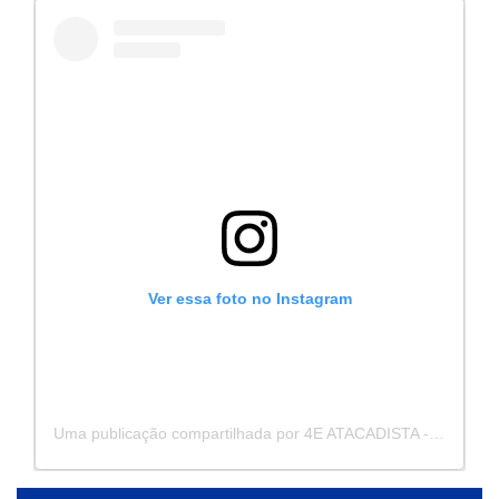
Ver essa foto no Instagram
Uma publicação compartilhada por 4E ATACADISTA - Distribuidora de Pecas e Acessórios (@4eatacadista)