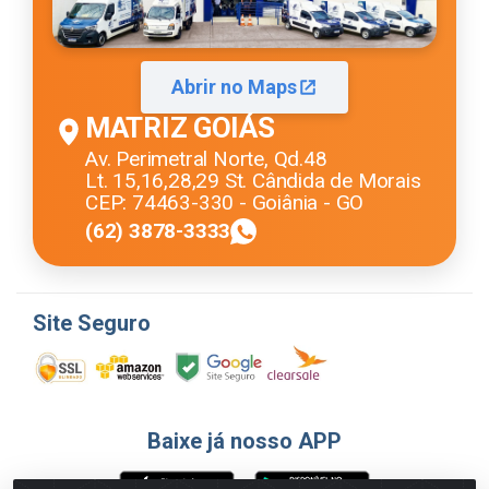
Abrir no Maps
MATRIZ GOIÁS
Av. Perimetral Norte, Qd.48
Lt. 15,16,28,29 St. Cândida de Morais
CEP: 74463-330 - Goiânia - GO
(62) 3878-3333
Site Seguro
Baixe já nosso APP