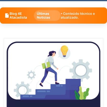
Blog 4E
Últimas
• Conteúdo técnico e
Atacadista
Notícias
atualizado.