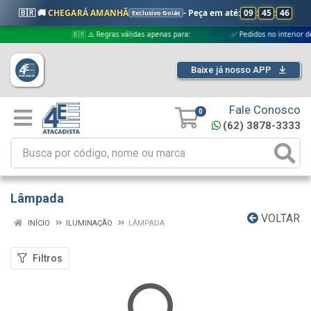
🇧🇷 🚚
CHEGARÁ AMANHÃ
- Peça em até:
09
:
45
:
45
Exclusivo Goiás
🇧🇷 ⚠️ Regras válidas apenas para:
✅ Pedidos no interior de Goi
Baixe já nosso APP
Fale Conosco
0
(62) 3878-3333
Lâmpada
VOLTAR
INÍCIO
ILUMINAÇÃO
LÂMPADA
Filtros