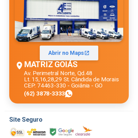
Abrir no Maps
MATRIZ GOIÁS
Av. Perimetral Norte, Qd.48
Lt. 15,16,28,29 St. Cândida de Morais
CEP: 74463-330 - Goiânia - GO
(62) 3878-3333
Site Seguro