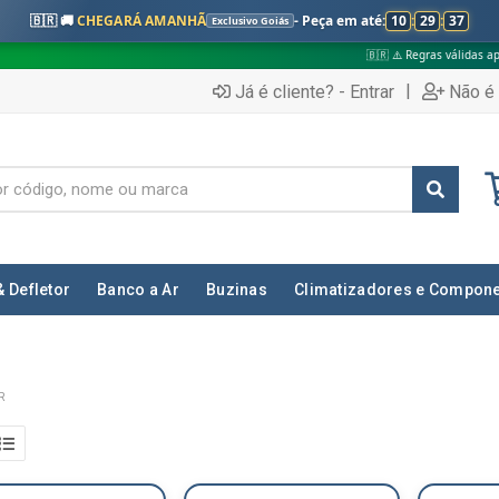
🇧🇷 🚚
CHEGARÁ AMANHÃ
- Peça em até:
10
:
29
:
36
Exclusivo Goiás
🇧🇷 ⚠️ Regras válidas apenas para:
|
Já é cliente? - Entrar
Não é 
& Defletor
Banco a Ar
Buzinas
Climatizadores e Compon
R