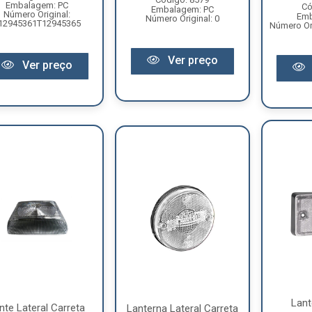
Embalagem: PC
Có
Embalagem: PC
Número Original:
Emb
Número Original: 0
12945361T12945365
Número Or
Ver preço
Ver preço
Lant
nte Lateral Carreta
Lanterna Lateral Carreta