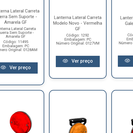
erna Lateral Carreta
erra Sem Suporte -
Lanterna Lateral Carreta
Lante
Amarela GF
Modelo Novo - Vermelha
Gale
GF
nterna Lateral Carreta
uerra Sem Suporte -
Có
Código: 1292
Amarela GF
Emb
Embalagem: PC
Código: 11495
Número 
Número Original: 0127VM
Embalagem: PC
ero Original: 0128AM
Ver preço
Ver preço