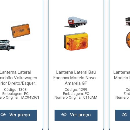
Lanterna Lateral
Lanterna Lateral Baú
Lanterna
minhão Volkswagen
Facchini Modelo Novo -
Modelo 
rior Direito/Esquer...
Amarela GF
Código: 1308
Código: 1299
Có
Embalagem: PC
Embalagem: PC
Emb
ro Original: TAC945361
Número Original: 0110AM
Número 
Ver preço
Ver preço