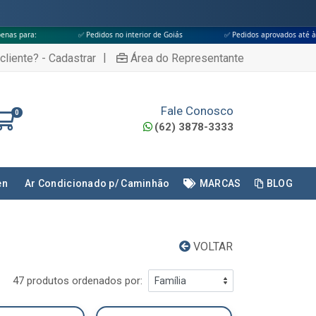
✅ Pedidos no interior de Goiás
✅ Pedidos aprovados até às 18h
✅
|
cliente? - Cadastrar
Área do Representante
Fale Conosco
0
(62) 3878-3333
en
Ar Condicionado p/ Caminhão
MARCAS
BLOG
VOLTAR
47 produtos ordenados por: