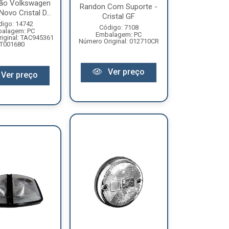
ão Volkswagen
Randon Com Suporte -
Novo Cristal D...
Cristal GF
digo: 14742
Código: 7108
alagem: PC
Embalagem: PC
iginal: TAC945361
Número Original: 012710CR
T001680
Ver preço
Ver preço