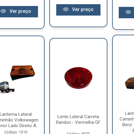
Ver preço
Ver preço
Lant
Lanterna Lateral
Lente Lateral Carreta
Caminh
minhão Volkswagen
Randon - Vermelha GF
Benz 
rior Lado Direito A...
Código: 1310
Código: 8579