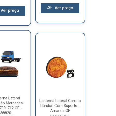
Ver preço
Ver preço
erna Lateral
Lanterna Lateral Carreta
ão Mercedes-
Randon Com Suporte -
709, 712 GF -
Amarela GF
688820...