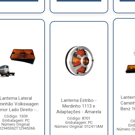
Lanter
Lanterna Lateral
Lanterna Estribo -
Caminh
minhão Volkswagen
Merdinho 1113 e
Benz 1
erior Lado Direito -...
Adaptações - Amarela
Código: 1309
Código: 8701
Embalagem: PC
Có
Embalagem: PC
Número Original:
Emb
Número Original: 012411AM
12945362T12945366
Número Or