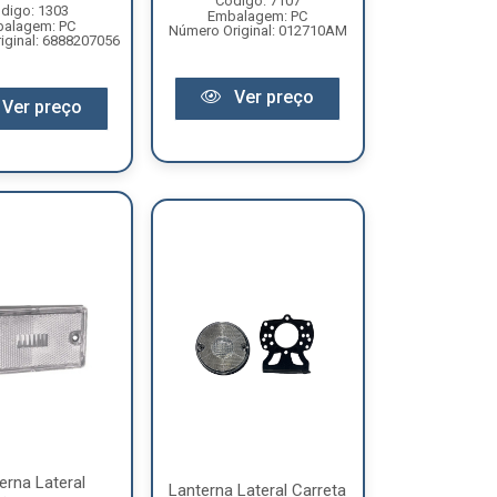
Código: 7107
digo: 1303
Embalagem: PC
alagem: PC
Número Original: 012710AM
iginal: 6888207056
Ver preço
Ver preço
erna Lateral
Lanterna Lateral Carreta