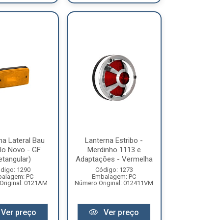
na Lateral Bau
Lanterna Estribo -
lo Novo - GF
Merdinho 1113 e
etangular)
Adaptações - Vermelha
digo: 1290
Código: 1273
alagem: PC
Embalagem: PC
Original: 0121AM
Número Original: 012411VM
Ver preço
Ver preço