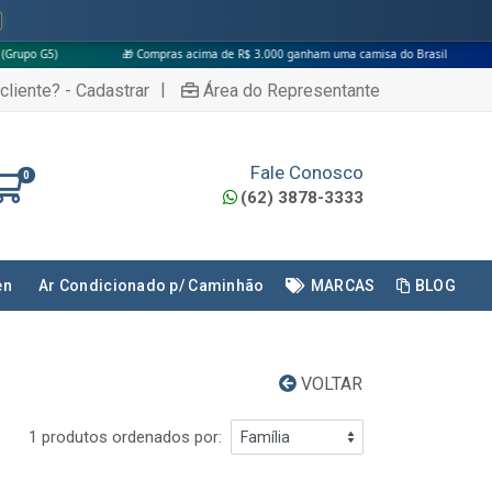
🎁 Compras acima de R$ 3.000 ganham uma camisa do Brasil
|
cliente? - Cadastrar
Área do Representante
Fale Conosco
0
(62) 3878-3333
en
Ar Condicionado p/ Caminhão
MARCAS
BLOG
VOLTAR
1 produtos ordenados por: