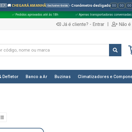
🇧🇷 🚚
CHEGARÁ AMANHÃ
- Cronômetro desligado
00
:
00
:
00
Exclusivo Goiás
dos aprovados até às 18h
✅ Apenas transportadoras conveniadas (Grupo G5)
|
Já é cliente? - Entrar
Não é 
& Defletor
Banco a Ar
Buzinas
Climatizadores e Compon