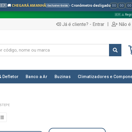
🇧🇷 🚚
CHEGARÁ AMANHÃ
- Cronômetro desligado
00
:
00
:
00
Exclusivo Goiás
🇧🇷 ⚠️ Regras válidas apena
|
Já é cliente? - Entrar
Não é 
& Defletor
Banco a Ar
Buzinas
Climatizadores e Compon
STEPE