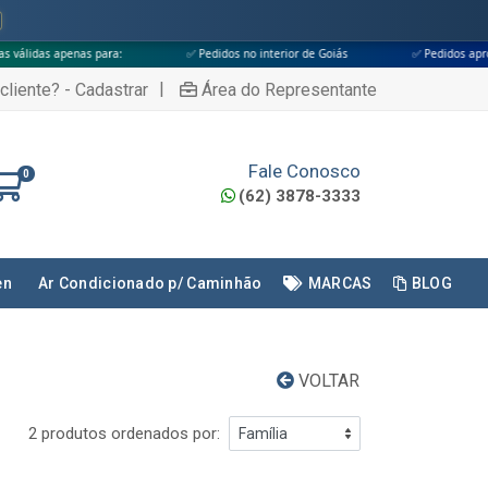
s para:
✅ Pedidos no interior de Goiás
✅ Pedidos aprovados até às 1
|
cliente? - Cadastrar
Área do Representante
Fale Conosco
0
(62) 3878-3333
en
Ar Condicionado p/ Caminhão
MARCAS
BLOG
VOLTAR
2 produtos ordenados por: